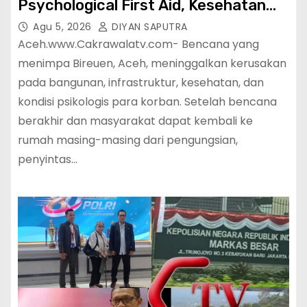
Psychological First Aid, Kesehatan
Dan Teknologi Digital Di Bireun Aceh
Agu 5, 2026
DIYAN SAPUTRA
Aceh.www.Cakrawalatv.com- Bencana yang
menimpa Bireuen, Aceh, meninggalkan kerusakan
pada bangunan, infrastruktur, kesehatan, dan
kondisi psikologis para korban. Setelah bencana
berakhir dan masyarakat dapat kembali ke
rumah masing-masing dari pengungsian,
penyintas…