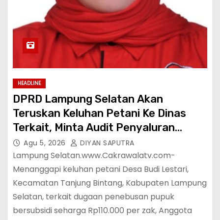
HEADLINE
DPRD Lampung Selatan Akan
Teruskan Keluhan Petani Ke Dinas
Terkait, Minta Audit Penyaluran
Pupuk Bersubsidi Di Desa Budi Lestari
Agu 5, 2026
DIYAN SAPUTRA
Lampung Selatan.www.Cakrawalatv.com-
Menanggapi keluhan petani Desa Budi Lestari,
Kecamatan Tanjung Bintang, Kabupaten Lampung
Selatan, terkait dugaan penebusan pupuk
bersubsidi seharga Rp110.000 per zak, Anggota