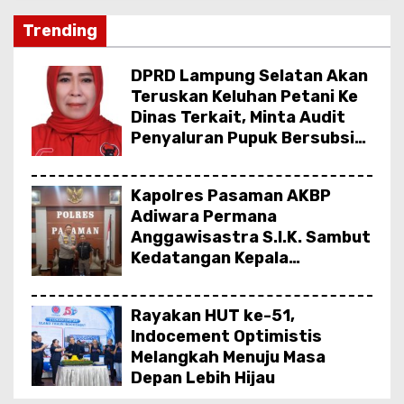
Trending
DPRD Lampung Selatan Akan
Teruskan Keluhan Petani Ke
Dinas Terkait, Minta Audit
Penyaluran Pupuk Bersubsidi
Di Desa Budi Lestari
Kapolres Pasaman AKBP
Adiwara Permana
Anggawisastra S.I.K. Sambut
Kedatangan Kepala
Cakrawala Tv Sumatera
Barat
Rayakan HUT ke-51,
Indocement Optimistis
Melangkah Menuju Masa
Depan Lebih Hijau