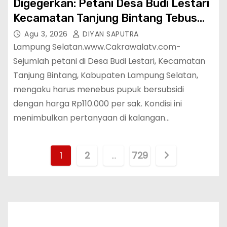
Digegerkan: Petani Desa Budi Lestari
Kecamatan Tanjung Bintang Tebus
Pupuk Bersubsidi Rp 110 Ribu Per
Agu 3, 2026
DIYAN SAPUTRA
Sak, Mekanisme Penyaluran Di
Lampung Selatan.www.Cakrawalatv.com-
Pertanyakan
Sejumlah petani di Desa Budi Lestari, Kecamatan
Tanjung Bintang, Kabupaten Lampung Selatan,
mengaku harus menebus pupuk bersubsidi
dengan harga Rp110.000 per sak. Kondisi ini
menimbulkan pertanyaan di kalangan…
1
2
…
729