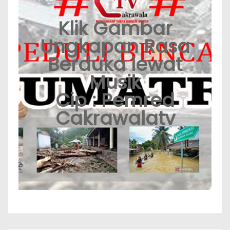
Klik Gambar
Ungkapan Rasa
Berduka lewat
Musik
Cip : Pemred
Cakrawalatv