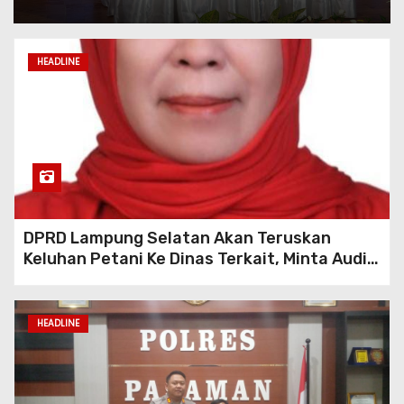
Korban Dugaan
Penyerobotan Tanah 3,2
Hektare Di Cijeruk Adukan
HEADLINE
Kasus Ke Mabes Polri
Diduga Berkedok Agen BRI
link, Warung Di Desa Lulur
Disorot Terkait Penjualan
Miras Tanpa Izin
Kebakaran Hebat Landa
DPRD Lampung Selatan Akan Teruskan
Gudang Limbah Di Citereup,
Keluhan Petani Ke Dinas Terkait, Minta Audit
Lima Unit Damkar
Penyaluran Pupuk Bersubsidi Di Desa Budi
Dikerahkan
Lestari
HEADLINE
Lampung Selatan Kembali
Digegerkan: Petani Desa
Budi Lestari Kecamatan