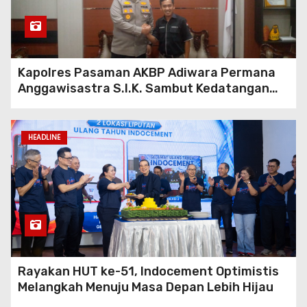
Tanjung Bintang Tebus Pupuk
Bersubsidi Rp 110 Ribu Per
Sak, Mekanisme Penyaluran
Di Pertanyakan
Kapolres Pasaman AKBP Adiwara Permana
Anggawisastra S.I.K. Sambut Kedatangan
Kepala Cakrawala Tv Sumatera Barat
HEADLINE
Rayakan HUT ke-51, Indocement Optimistis
Melangkah Menuju Masa Depan Lebih Hijau