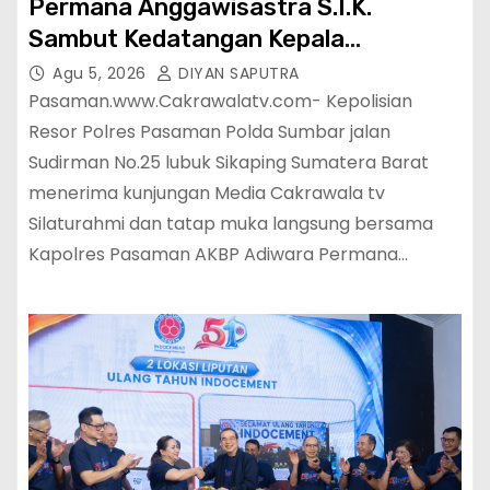
Permana Anggawisastra S.I.K.
Sambut Kedatangan Kepala
Cakrawala Tv Sumatera Barat
Agu 5, 2026
DIYAN SAPUTRA
Pasaman.www.Cakrawalatv.com- Kepolisian
Resor Polres Pasaman Polda Sumbar jalan
Sudirman No.25 lubuk Sikaping Sumatera Barat
menerima kunjungan Media Cakrawala tv
Silaturahmi dan tatap muka langsung bersama
Kapolres Pasaman AKBP Adiwara Permana…