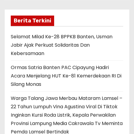
o
p
o
p
Berita Terkini
k
Selamat Milad Ke-28 BPPKB Banten, Usman
Jabir Ajak Perkuat Solidaritas Dan
Kebersamaan
Ormas Satria Banten PAC Cipayung Hadiri
Acara Menjelang HUT Ke-81 Kemerdekaan RI Di
Silang Monas
Warga Talang Jawa Merbau Mataram Lamsel –
22 Tahun Lumpuh Vina Agustina Viral Di Tiktok
Inginkan Kursi Roda Listrik, Kepala Perwakilan
Provinsi Lampung Media Cakrawala Tv Meminta
Pemda Lamsel Bertindak