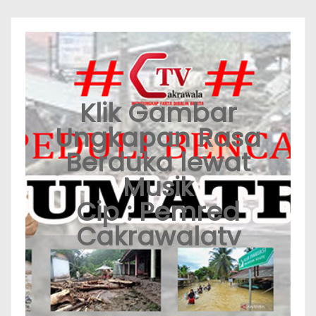
Klik Gambar
Ungkapan Rasa
Berduka lewat
Musik
Cip : Pemred
Cakrawalatv