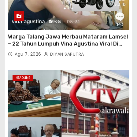
Warga Talang Jawa Merbau Mataram Lamsel
– 22 Tahun Lumpuh Vina Agustina Viral Di
Tiktok Inginkan Kursi Roda Listrik, Kepala
Agu 7, 2026
DIYAN SAPUTRA
Perwakilan Provinsi Lampung Media
Cakrawala Tv Meminta Pemda Lamsel
Bertindak
HEADLINE