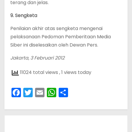
terang dan jelas.
9. Sengketa
Penilaian akhir atas sengketa mengenai
pelaksanaan Pedoman Pemberitaan Media
Siber ini diselesaikan oleh Dewan Pers.
Jakarta, 3 Februari 2012
11024 total views
, 1 views today
F
T
E
W
S
a
w
m
h
h
c
itt
ai
a
ar
e
er
l
ts
e
b
A