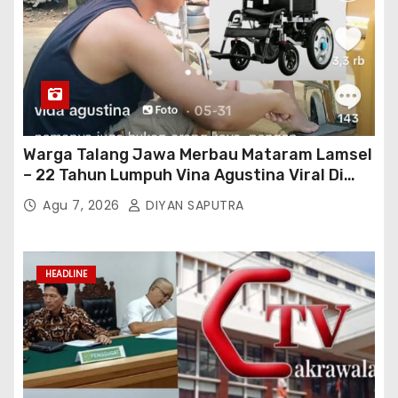
Warga Talang Jawa Merbau Mataram Lamsel
– 22 Tahun Lumpuh Vina Agustina Viral Di
Tiktok Inginkan Kursi Roda Listrik, Kepala
Agu 7, 2026
DIYAN SAPUTRA
Perwakilan Provinsi Lampung Media
Cakrawala Tv Meminta Pemda Lamsel
Bertindak
HEADLINE