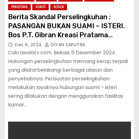
PERISTIWA
SOROT
SOSOK
Berita Skandal Perselingkuhan :
PASANGAN BUKAN SUAMI – ISTERI.
Bos P.T. Gibran Kreasi Pratama
TERPANTAU WARTAWAN MASUK
Des 9, 2024
DIYAN SAPUTRA
HOTEL SAAT JAM KERJA bersama
Cakrawalatv.com. Bekasi, 6 Desember 2024.
dengan wanita yang menjadi guru
Hubungan perselingkuhan memang kerap terjadi
yang dilatarbelakangi berbagai alasan dan
disalah satu Sekolah Swasta Ternama
penyebabnya. Perbuatan perselingkuhan
di Jakarta.
melakukan layaknya hubungan suami – isteri
sering dilakukan dengan menggunakan fasilitas
kamar…