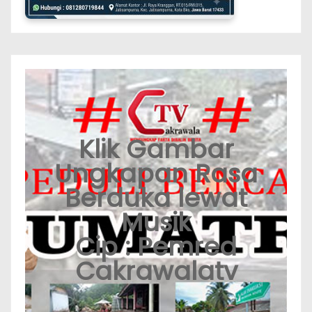
Klik Gambar
Ungkapan Rasa
Berduka lewat
Musik
Cip : Pemred
Cakrawalatv