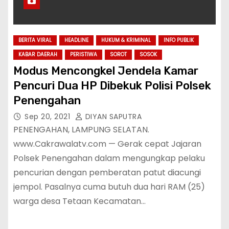
BERITA VIRAL
HEADLINE
HUKUM & KRIMINAL
INFO PUBLIK
KABAR DAERAH
PERISTIWA
SOROT
SOSOK
Modus Mencongkel Jendela Kamar
Pencuri Dua HP Dibekuk Polisi Polsek
Penengahan
Sep 20, 2021
DIYAN SAPUTRA
PENENGAHAN, LAMPUNG SELATAN.
www.Cakrawalatv.com — Gerak cepat Jajaran
Polsek Penengahan dalam mengungkap pelaku
pencurian dengan pemberatan patut diacungi
jempol. Pasalnya cuma butuh dua hari RAM (25)
warga desa Tetaan Kecamatan…