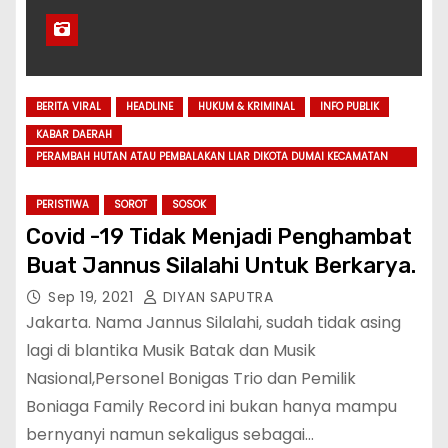
BERITA VIRAL
HEADLINE
HUKUM & KRIMINAL
INFO PUBLIK
KABAR DAERAH
PERAMBAH HUTAN ATAU PEMBALAKAN LIAR DIKOTA DUMAI KECAMATAN
SUNGAI SEMBILAN,AKHIRNYA TERTANGKAP
PERISTIWA
SOROT
SOSOK
Covid -19 Tidak Menjadi Penghambat
Buat Jannus Silalahi Untuk Berkarya.
Sep 19, 2021
DIYAN SAPUTRA
Jakarta. Nama Jannus Silalahi, sudah tidak asing
lagi di blantika Musik Batak dan Musik
Nasional,Personel Bonigas Trio dan Pemilik
Boniaga Family Record ini bukan hanya mampu
bernyanyi namun sekaligus sebagai…