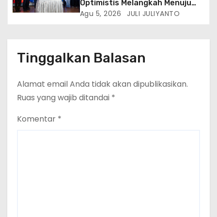
Optimistis Melangkah Menuju
Masa Depan Lebih Hijau
Agu 5, 2026
JULI JULIYANTO
Tinggalkan Balasan
Alamat email Anda tidak akan dipublikasikan.
Ruas yang wajib ditandai
*
Komentar
*