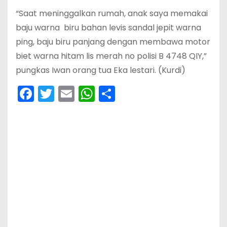
“Saat meninggalkan rumah, anak saya memakai
baju warna biru bahan levis sandal jepit warna
ping, baju biru panjang dengan membawa motor
biet warna hitam lis merah no polisi B 4748 QIY,”
pungkas Iwan orang tua Eka lestari. (Kurdi)
F
T
E
W
S
a
w
m
h
h
c
itt
ai
a
ar
e
er
l
ts
e
b
A
o
p
o
p
k