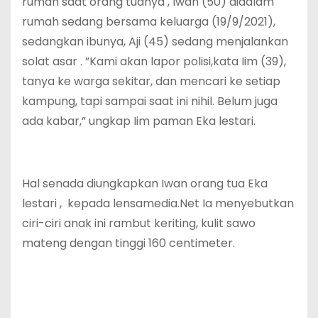
rumah saat orang tuanya , Iwan (50) didalam
rumah sedang bersama keluarga (19/9/2021),
sedangkan ibunya, Aji (45) sedang menjalankan
solat asar . ”Kami akan lapor polisi,kata Iim (39),
tanya ke warga sekitar, dan mencari ke setiap
kampung, tapi sampai saat ini nihil. Belum juga
ada kabar,” ungkap Iim paman Eka lestari.
Hal senada diungkapkan Iwan orang tua Eka
lestari , kepada lensamedia.Net Ia menyebutkan
ciri-ciri anak ini rambut keriting, kulit sawo
mateng dengan tinggi 160 centimeter.