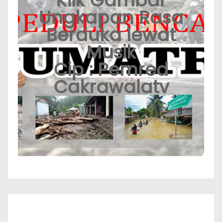
Klik Gambar
Ungkapan Rasa
Berduka lewat
Musik
Cip : Pemred
Cakrawalatv