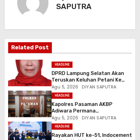
SAPUTRA
Related Post
HEADLINE
DPRD Lampung Selatan Akan
Teruskan Keluhan Petani Ke
Dinas Terkait, Minta Audit
Agu 5, 2026
DIYAN SAPUTRA
Penyaluran Pupuk Bersubsidi Di
HEADLINE
Desa Budi Lestari
Kapolres Pasaman AKBP
Adiwara Permana
Anggawisastra S.I.K. Sambut
Agu 5, 2026
DIYAN SAPUTRA
Kedatangan Kepala Cakrawala
HEADLINE
Tv Sumatera Barat
Rayakan HUT ke-51, Indocement