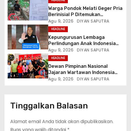
HEADLINE
Warga Pondok Melati Geger Pria
Berinisial P Ditemukan
Meninggal Diduga Akibat
Agu 9, 2026
DIYAN SAPUTRA
Tekanan Hutang
HEADLINE
Kepungurusan Lembaga
Perlindungan Anak Indonesia
(LPAI) Periode 2026-2031
Agu 9, 2026
DIYAN SAPUTRA
Terbentuk, Wakil Kordinator
HEADLINE
Nasional Tim Reaksi Cepat
Dewan Pimpinan Nasional
Perlindungan Perempuan Anak
Jajaran Wartawan Indonesia
(Wakornas TRCPPA) Muhammad
(DPN-JWI) Menggelar Rapat
Agu 9, 2026
DIYAN SAPUTRA
Gufron Mengapresiasi Dan Beri
Konsolidasi Dan Restrukturisasi
Selamat
Di Jakarta
Tinggalkan Balasan
Alamat email Anda tidak akan dipublikasikan.
Ruas yang wajib ditandai
*