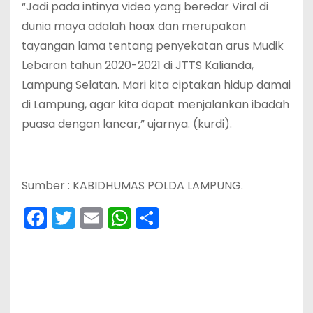
“Jadi pada intinya video yang beredar Viral di
dunia maya adalah hoax dan merupakan
tayangan lama tentang penyekatan arus Mudik
Lebaran tahun 2020-2021 di JTTS Kalianda,
Lampung Selatan. Mari kita ciptakan hidup damai
di Lampung, agar kita dapat menjalankan ibadah
puasa dengan lancar,” ujarnya. (kurdi).
Sumber : KABIDHUMAS POLDA LAMPUNG.
F
T
E
W
S
a
w
m
h
h
c
itt
ai
a
ar
e
er
l
ts
e
b
A