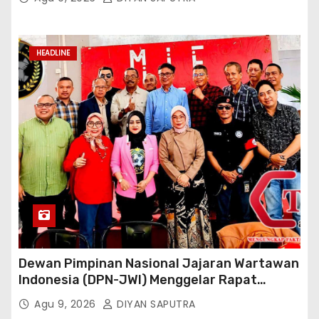
Reaksi Cepat Perlindungan Perempuan Anak
(Wakornas TRCPPA) Muhammad Gufron
Mengapresiasi Dan Beri Selamat
HEADLINE
Dewan Pimpinan Nasional Jajaran Wartawan
Indonesia (DPN-JWI) Menggelar Rapat
Konsolidasi Dan Restrukturisasi Di Jakarta
Agu 9, 2026
DIYAN SAPUTRA