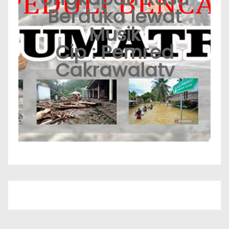
Berduka lewat
Musik
Cip : Pemred
Cakrawalatv