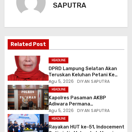
SAPUTRA
Related Post
HEADLINE
DPRD Lampung Selatan Akan
Teruskan Keluhan Petani Ke
Dinas Terkait, Minta Audit
Agu 5, 2026
DIYAN SAPUTRA
Penyaluran Pupuk Bersubsidi Di
HEADLINE
Desa Budi Lestari
Kapolres Pasaman AKBP
Adiwara Permana
Anggawisastra S.I.K. Sambut
Agu 5, 2026
DIYAN SAPUTRA
Kedatangan Kepala Cakrawala
HEADLINE
Tv Sumatera Barat
Rayakan HUT ke-51, Indocement