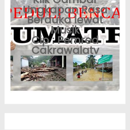
Ungkapan Rasa
Berduka lewat
Musik
Cip : Pemred
Cakrawalatv