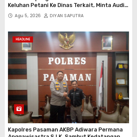
Keluhan Petani Ke Dinas Terkait, Minta Audit
Penyaluran Pupuk Bersubsidi Di Desa Budi
Agu 5, 2026
DIYAN SAPUTRA
Lestari
HEADLINE
Kapolres Pasaman AKBP Adiwara Permana
Anggawisastra S.I.K. Sambut Kedatangan