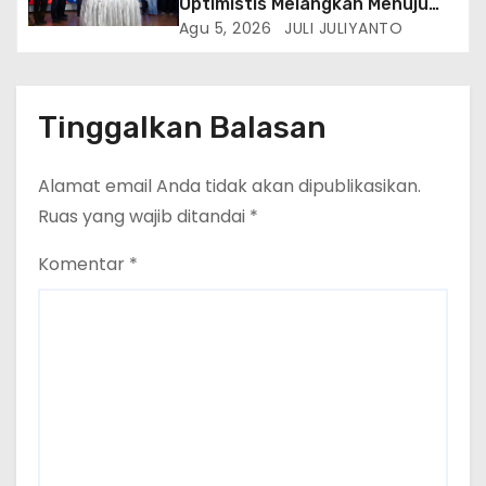
Optimistis Melangkah Menuju
Masa Depan Lebih Hijau
Agu 5, 2026
JULI JULIYANTO
Tinggalkan Balasan
Alamat email Anda tidak akan dipublikasikan.
Ruas yang wajib ditandai
*
Komentar
*