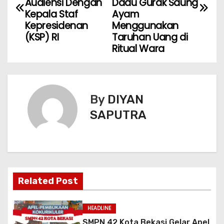
Audiensi Dengan
Dadu Gurak Saung
Kepala Staf
Ayam
Kepresidenan
Menggunakan
(KSP) RI
Taruhan Uang di
Ritual Wara
By
DIYAN
SAPUTRA
Related Post
HEADLINE
SMPN 42 Kota Bekasi Gelar Apel