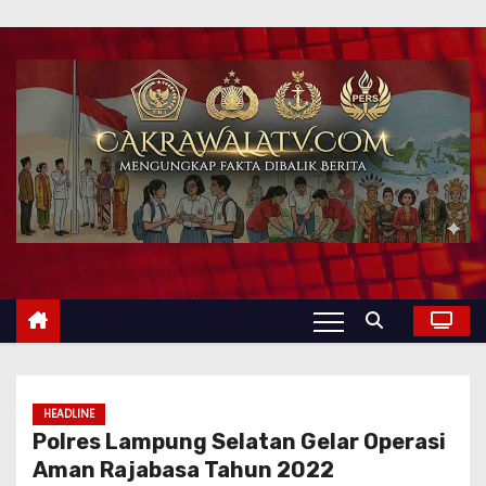
HEADLINE
Polres Lampung Selatan Gelar Operasi
Aman Rajabasa Tahun 2022