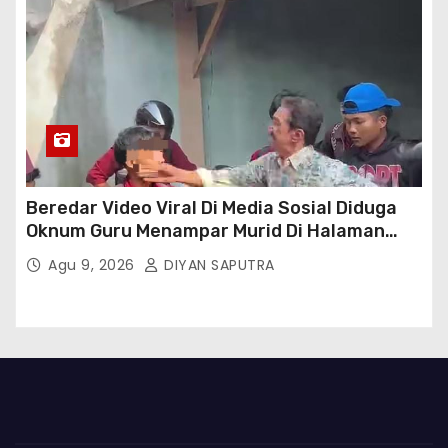
Beredar Video Viral Di Media Sosial Diduga
Oknum Guru Menampar Murid Di Halaman
Parkir Sekolah
Agu 9, 2026
DIYAN SAPUTRA