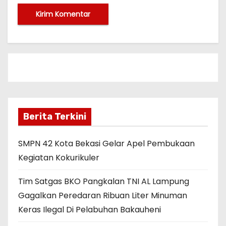
Berita Terkini
SMPN 42 Kota Bekasi Gelar Apel Pembukaan
Kegiatan Kokurikuler
Tim Satgas BKO Pangkalan TNI AL Lampung
Gagalkan Peredaran Ribuan Liter Minuman
Keras Ilegal Di Pelabuhan Bakauheni