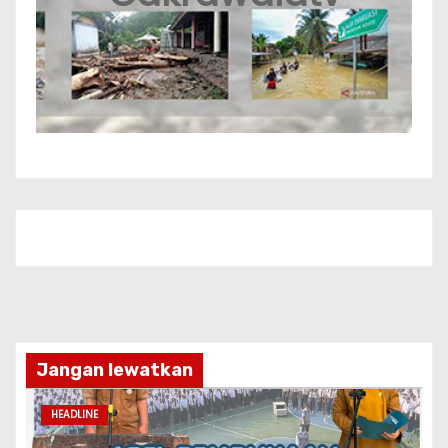
Jangan lewatkan
HEADLINE