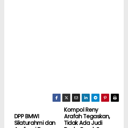
Kompol Reny
DPP BMWI
Arafah Tegaskan,
Silaturahmi dan
Tidak Ada Judi