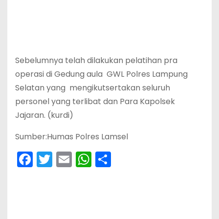
Sebelumnya telah dilakukan pelatihan pra
operasi di Gedung aula GWL Polres Lampung
Selatan yang mengikutsertakan seluruh
personel yang terlibat dan Para Kapolsek
Jajaran. (kurdi)
Sumber:Humas Polres Lamsel
F
T
E
W
S
a
w
m
h
h
c
itt
ai
a
ar
e
er
l
ts
e