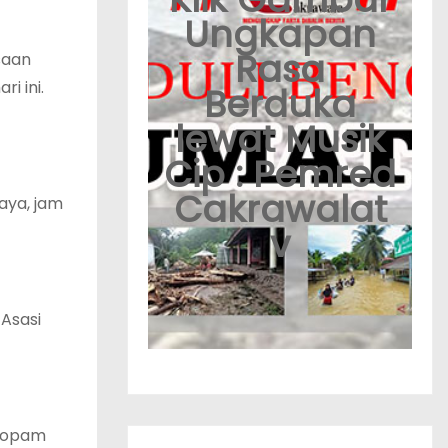
Ungkapan
Rasa
saan
i ini.
Berduka
lewat Musik
Cip : Pemred
Cakrawalat
aya, jam
v
 Asasi
Propam