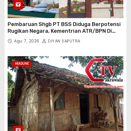
Pembaruan Shgb PT BSS Diduga Berpotensi
Rugikan Negara, Kementrian ATR/BPN Di
Gugat Di PTUN Jakarta
Agu 7, 2026
DIYAN SAPUTRA
HEADLINE