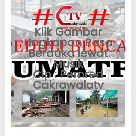
Klik Gambar
Ungkapan Rasa
Berduka lewat
Musik
Cip : Pemred
Cakrawalatv