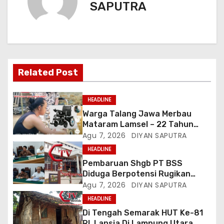
SAPUTRA
Related Post
HEADLINE
Warga Talang Jawa Merbau
Mataram Lamsel – 22 Tahun
Lumpuh Vina Agustina Viral Di
Agu 7, 2026
DIYAN SAPUTRA
Tiktok Inginkan Kursi Roda
HEADLINE
Listrik, Kepala Perwakilan
Pembaruan Shgb PT BSS
Provinsi Lampung Media
Diduga Berpotensi Rugikan
Cakrawala Tv Meminta Pemda
Negara, Kementrian ATR/BPN Di
Agu 7, 2026
DIYAN SAPUTRA
Lamsel Bertindak
Gugat Di PTUN Jakarta
HEADLINE
Di Tengah Semarak HUT Ke-81
RI, Lansia Di Lampung Utara