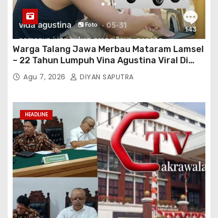
Warga Talang Jawa Merbau Mataram Lamsel
– 22 Tahun Lumpuh Vina Agustina Viral Di
Tiktok Inginkan Kursi Roda Listrik, Kepala
Agu 7, 2026
DIYAN SAPUTRA
Perwakilan Provinsi Lampung Media
Cakrawala Tv Meminta Pemda Lamsel
Bertindak
HEADLINE