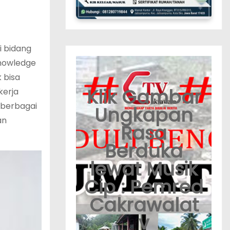
i bidang
knowledge
 bisa
Klik Gambar
kerja
i berbagai
Ungkapan
an
Rasa
Berduka
lewat Musik
Cip : Pemred
Cakrawalat
v