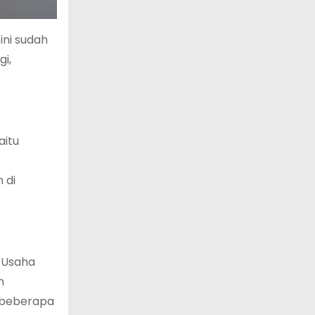
ni sudah
i,
aitu
 di
 Usaha
n
 beberapa