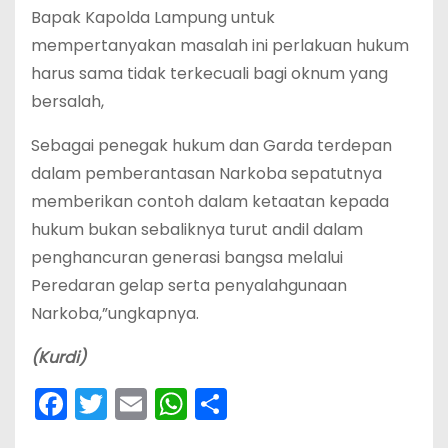
Bapak Kapolda Lampung untuk
mempertanyakan masalah ini perlakuan hukum
harus sama tidak terkecuali bagi oknum yang
bersalah,
Sebagai penegak hukum dan Garda terdepan
dalam pemberantasan Narkoba sepatutnya
memberikan contoh dalam ketaatan kepada
hukum bukan sebaliknya turut andil dalam
penghancuran generasi bangsa melalui
Peredaran gelap serta penyalahgunaan
Narkoba,”ungkapnya.
(Kurdi)
F
T
E
W
S
a
w
m
h
h