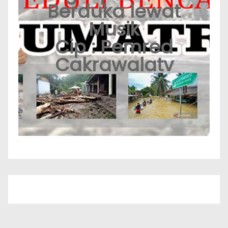
Berduka lewat
Musik
Cip : Pemred
Cakrawalatv