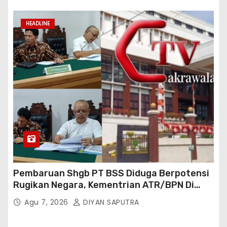
Cakrawala Tv Meminta Pemda Lamsel
Bertindak
HEADLINE
Pembaruan Shgb PT BSS Diduga Berpotensi
Rugikan Negara, Kementrian ATR/BPN Di
Gugat Di PTUN Jakarta
Agu 7, 2026
DIYAN SAPUTRA