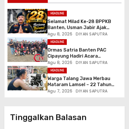
HEADLINE
Selamat Milad Ke-28 BPPKB
Banten, Usman Jabir Ajak
Perkuat Solidaritas Dan
Agu 8, 2026
DIYAN SAPUTRA
Kebersamaan
HEADLINE
Ormas Satria Banten PAC
Cipayung Hadiri Acara
Menjelang HUT Ke-81
Agu 8, 2026
DIYAN SAPUTRA
Kemerdekaan RI Di Silang Monas
HEADLINE
Warga Talang Jawa Merbau
Mataram Lamsel – 22 Tahun
Lumpuh Vina Agustina Viral Di
Agu 7, 2026
DIYAN SAPUTRA
Tiktok Inginkan Kursi Roda
Listrik, Kepala Perwakilan
Provinsi Lampung Media
Cakrawala Tv Meminta Pemda
Tinggalkan Balasan
Lamsel Bertindak