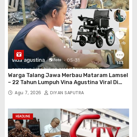
Warga Talang Jawa Merbau Mataram Lamsel
– 22 Tahun Lumpuh Vina Agustina Viral Di
Tiktok Inginkan Kursi Roda Listrik, Kepala
Agu 7, 2026
DIYAN SAPUTRA
Perwakilan Provinsi Lampung Media
Cakrawala Tv Meminta Pemda Lamsel
Bertindak
HEADLINE