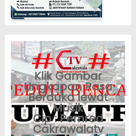
Klik Gambar
Ungkapan Rasa
Berduka lewat
Musik
Cip : Pemred
Cakrawalatv