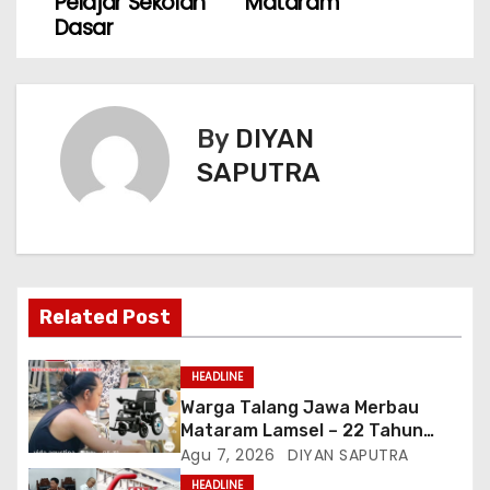
Pelajar Sekolah
Mataram
Dasar
By
DIYAN
SAPUTRA
Related Post
HEADLINE
Warga Talang Jawa Merbau
Mataram Lamsel – 22 Tahun
Lumpuh Vina Agustina Viral Di
Agu 7, 2026
DIYAN SAPUTRA
Tiktok Inginkan Kursi Roda
HEADLINE