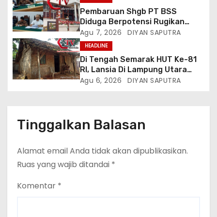
Listrik, Kepala Perwakilan
Pembaruan Shgb PT BSS
Provinsi Lampung Media
Diduga Berpotensi Rugikan
Cakrawala Tv Meminta Pemda
Negara, Kementrian ATR/BPN Di
Agu 7, 2026
DIYAN SAPUTRA
Lamsel Bertindak
Gugat Di PTUN Jakarta
HEADLINE
Di Tengah Semarak HUT Ke-81
RI, Lansia Di Lampung Utara
Hidup Memprihatinkan
Agu 6, 2026
DIYAN SAPUTRA
Tinggalkan Balasan
Alamat email Anda tidak akan dipublikasikan.
Ruas yang wajib ditandai
*
Komentar
*