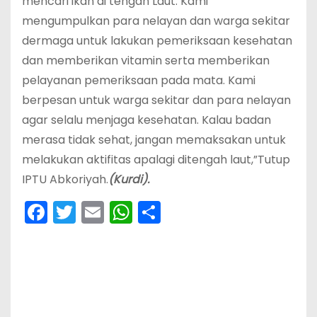
mencari ikan di tengah Laut. Kami
mengumpulkan para nelayan dan warga sekitar
dermaga untuk lakukan pemeriksaan kesehatan
dan memberikan vitamin serta memberikan
pelayanan pemeriksaan pada mata. Kami
berpesan untuk warga sekitar dan para nelayan
agar selalu menjaga kesehatan. Kalau badan
merasa tidak sehat, jangan memaksakan untuk
melakukan aktifitas apalagi ditengah laut,”Tutup
IPTU Abkoriyah.
(Kurdi).
F
T
E
W
S
a
w
m
h
h
c
itt
ai
a
ar
e
er
l
ts
e
b
A