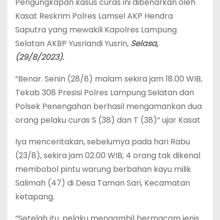
Pengungkapan kasus curas ini dibenarkan oleh
Kasat Reskrim Polres Lamsel AKP Hendra
Saputra yang mewakili Kapolres Lampung
Selatan AKBP Yusriandi Yusrin,
Selasa,
(29/8/2023).
“Benar. Senin (28/8) malam sekira jam 18.00 WIB,
Tekab 308 Presisi Polres Lampung Selatan dan
Polsek Penengahan berhasil mengamankan dua
orang pelaku curas S (38) dan T (38)” ujar Kasat
Iya menceritakan, sebelumya pada hari Rabu
(23/8), sekira jam 02.00 WIB, 4 orang tak dikenal
membobol pintu warung berbahan kayu milik
Salimah (47) di Desa Taman Sari, Kecamatan
ketapang.
“Setelah itu, pelaku mengambil bermacam jenis