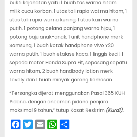
bukti kejahatan yaitu 1 buah tas warna hitam
milik cucu korban, 1 utas tali rapia watrna hitam, 1
utas tali rapia warna kuning, 1 utas kain warna
putih, 1 potong celana panjang warna hijau, 1
potong baju anak-anak, 1 unit handphone merk
Samsung, 1 buah kotak handphone Vivo Y20
warna putih, 1 buah etalase kaca, 1 linggis kecil, 1
sepeda motor Honda Supra Fit, sepasang sepatu
warna hitam, 2 buah handbody lotion merk
Lovely dan 1 buah minyak goreng kemasan.
“Tersangka dijerat menggunakan Pasal 365 KUH
Pidana, dengan ancaman pidana penjara
maksimal 9 tahun,” tutup Kasat Reskrim.
(Kurdi).
F
T
E
W
S
a
w
m
h
h