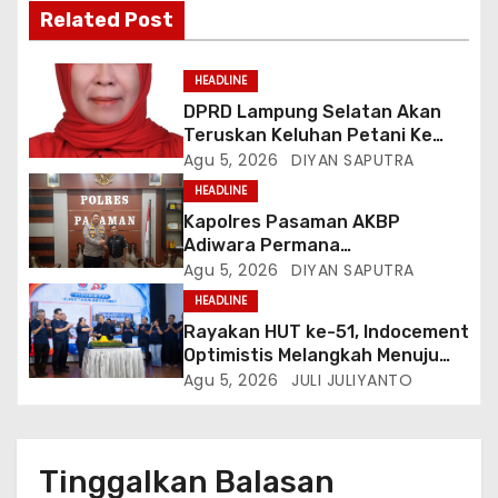
Related Post
HEADLINE
DPRD Lampung Selatan Akan
Teruskan Keluhan Petani Ke
Dinas Terkait, Minta Audit
Agu 5, 2026
DIYAN SAPUTRA
Penyaluran Pupuk Bersubsidi Di
HEADLINE
Desa Budi Lestari
Kapolres Pasaman AKBP
Adiwara Permana
Anggawisastra S.I.K. Sambut
Agu 5, 2026
DIYAN SAPUTRA
Kedatangan Kepala Cakrawala
HEADLINE
Tv Sumatera Barat
Rayakan HUT ke-51, Indocement
Optimistis Melangkah Menuju
Masa Depan Lebih Hijau
Agu 5, 2026
JULI JULIYANTO
Tinggalkan Balasan