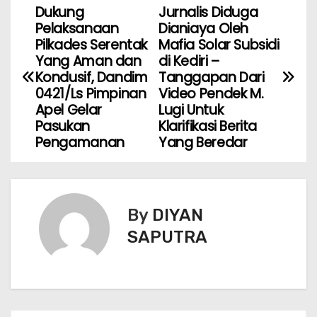
Dukung
Jurnalis Diduga
Pelaksanaan
Dianiaya Oleh
Pilkades Serentak
Mafia Solar Subsidi
Yang Aman dan
di Kediri –
Kondusif, Dandim
Tanggapan Dari
0421/Ls Pimpinan
Video Pendek M.
Apel Gelar
Lugi Untuk
Pasukan
Klarifikasi Berita
Pengamanan
Yang Beredar
By
DIYAN
SAPUTRA