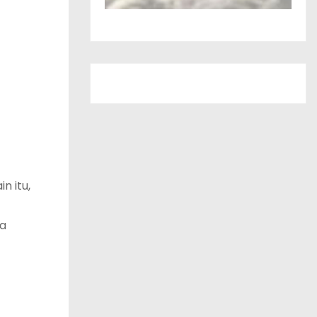
n itu,
ta