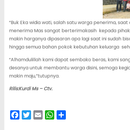
“Buk Eka widia wati, salah satu warga penerima, saat
menerima Mas sangat berterimakasih kepada pihak p
makin harganya dipasaran apa lagi saat ini sudah b
hingga semua bahan pokok kebutuhan keluarga seha
“Alhamdulillah kami dapat sembako beras, kami sang
desanya untuk membantu warga disini, semoga kegiata
makin maju,”tutupnya.
Rilis:Kurdi Ms – Ctv.
F
T
E
W
S
a
w
m
h
h