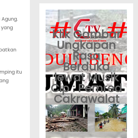
g Agung.
s yang
Klik Gambar
Ungkapan
apatkan
Rasa
Berduka
mping itu
lewat Musik
yang
Cip : Pemred
Cakrawalat
v