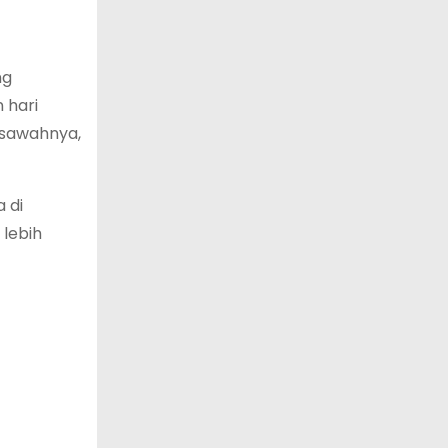
ng
 hari
 sawahnya,
 di
 lebih