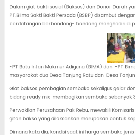
Dalam giat bakti sosial (Baksos) dan Donor Darah y
PT.BIima Sakti Bakti Persada (BSBP) disambut denga
berdatangan berbondong- bondong menghadiri di pe
-PT Batu Intan Makmur Adiguna (BIMA) dan -PT Bima 
masyarakat dua Desa Tanjung Ratu dan Desa Tanju
Giat baksos pembagian sembako sekaligus gelar do
bidang ready mix membagikan sembako sebanyak 38
Perwakilan Perusahaan Pak Rebu, mewakili Komisari
gitan bakso yang dilaksankan merupakan bentuk ke
Dimana kata dia, kondisi saat ini harga sembako jeni