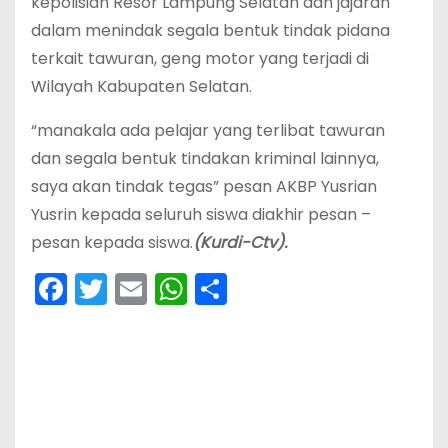
kepolisian Resor Lampung Selatan dan jajaran
dalam menindak segala bentuk tindak pidana
terkait tawuran, geng motor yang terjadi di
Wilayah Kabupaten Selatan.
“manakala ada pelajar yang terlibat tawuran
dan segala bentuk tindakan kriminal lainnya,
saya akan tindak tegas” pesan AKBP Yusrian
Yusrin kepada seluruh siswa diakhir pesan –
pesan kepada siswa.
(Kurdi-Ctv).
F
T
E
W
S
a
w
m
h
h
c
itt
ai
a
ar
e
er
l
ts
e
b
A