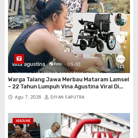
Warga Talang Jawa Merbau Mataram Lamsel
– 22 Tahun Lumpuh Vina Agustina Viral Di
Tiktok Inginkan Kursi Roda Listrik, Kepala
Agu 7, 2026
DIYAN SAPUTRA
Perwakilan Provinsi Lampung Media
Cakrawala Tv Meminta Pemda Lamsel
Bertindak
HEADLINE