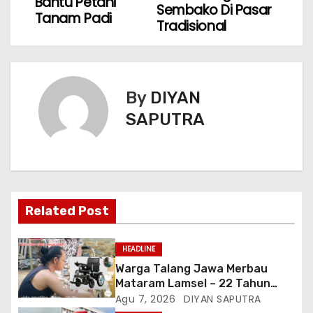
Bantu Petani
Sembako Di Pasar
Tanam Padi
Tradisional
By
DIYAN
SAPUTRA
Related Post
HEADLINE
Warga Talang Jawa Merbau
Mataram Lamsel – 22 Tahun
Lumpuh Vina Agustina Viral Di
Agu 7, 2026
DIYAN SAPUTRA
Tiktok Inginkan Kursi Roda