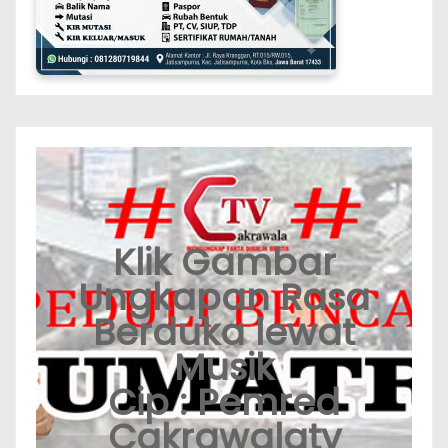
Klik Gambar
Ungkapan Rasa
Berduka lewat
Musik
Cip : Pemred
Cakrawalatv