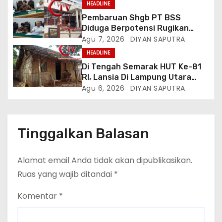
HEADLINE
Listrik, Kepala Perwakilan
Pembaruan Shgb PT BSS
Provinsi Lampung Media
Diduga Berpotensi Rugikan
Cakrawala Tv Meminta Pemda
Negara, Kementrian ATR/BPN Di
Agu 7, 2026
DIYAN SAPUTRA
Lamsel Bertindak
Gugat Di PTUN Jakarta
HEADLINE
Di Tengah Semarak HUT Ke-81
RI, Lansia Di Lampung Utara
Hidup Memprihatinkan
Agu 6, 2026
DIYAN SAPUTRA
Tinggalkan Balasan
Alamat email Anda tidak akan dipublikasikan.
Ruas yang wajib ditandai
*
Komentar
*