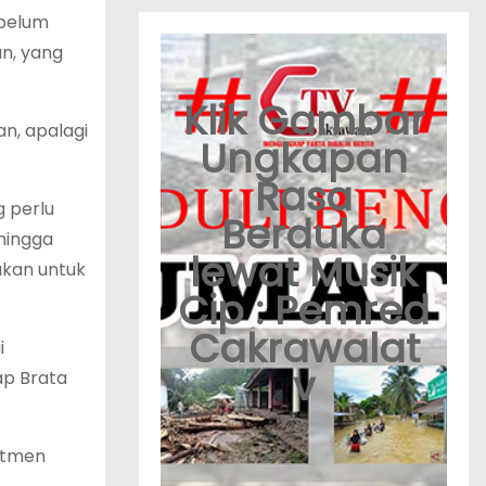
ebelum
an, yang
Klik Gambar
n, apalagi
Ungkapan
Rasa
g perlu
Berduka
hingga
lewat Musik
akan untuk
Cip : Pemred
Cakrawalat
i
v
ap Brata
mitmen