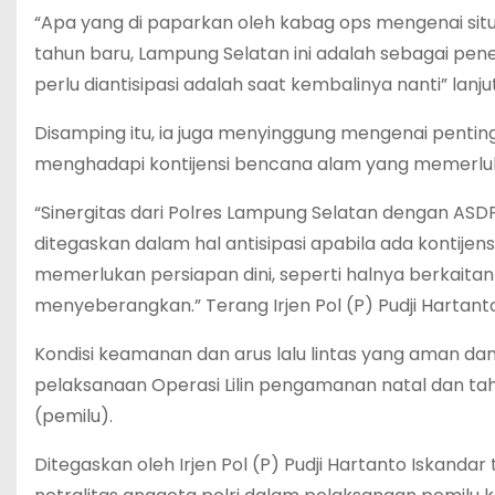
“Apa yang di paparkan oleh kabag ops mengenai situa
tahun baru, Lampung Selatan ini adalah sebagai pene
perlu diantisipasi adalah saat kembalinya nanti” lanju
Disamping itu, ia juga menyinggung mengenai pentin
menghadapi kontijensi bencana alam yang memerluk
“Sinergitas dari Polres Lampung Selatan dengan ASDP 
ditegaskan dalam hal antisipasi apabila ada kontij
memerlukan persiapan dini, seperti halnya berkait
menyeberangkan.” Terang Irjen Pol (P) Pudji Hartanto
Kondisi keamanan dan arus lalu lintas yang aman dan 
pelaksanaan Operasi Lilin pengamanan natal dan ta
(pemilu).
Ditegaskan oleh Irjen Pol (P) Pudji Hartanto Iskand