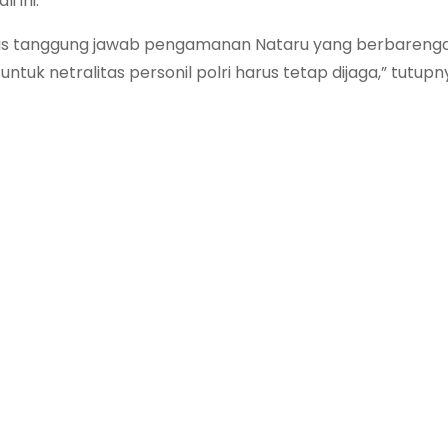
i ini.
as tanggung jawab pengamanan Nataru yang berbareng
k netralitas personil polri harus tetap dijaga,” tutupn