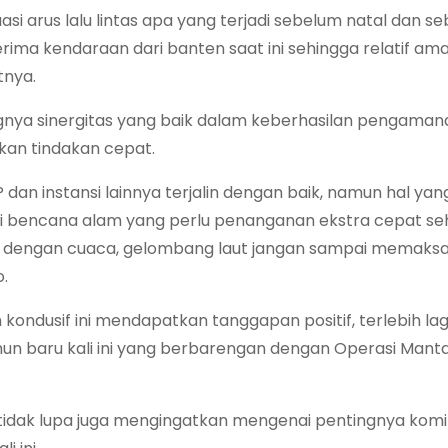
si arus lalu lintas apa yang terjadi sebelum natal dan s
rima kendaraan dari banten saat ini sehingga relatif am
tnya.
gnya sinergitas yang baik dalam keberhasilan pengamana
an tindakan cepat.
dan instansi lainnya terjalin dengan baik, namun hal yan
ensi bencana alam yang perlu penanganan ekstra cepat se
an dengan cuaca, gelombang laut jangan sampai memaks
.
kondusif ini mendapatkan tanggapan positif, terlebih lag
hun baru kali ini yang berbarengan dengan Operasi Mant
ar tidak lupa juga mengingatkan mengenai pentingnya ko