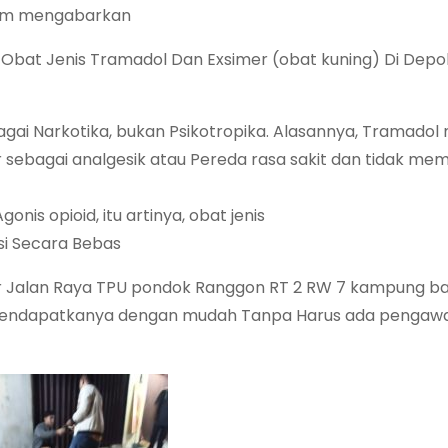
com mengabarkan
n Obat Jenis Tramadol Dan Exsimer (obat kuning) Di Depo
ai Narkotika, bukan Psikotropika. Alasannya, Tramadol
 sebagai analgesik atau Pereda rasa sakit dan tidak me
is opioid, itu artinya, obat jenis
msi Secara Bebas
gir Jalan Raya TPU pondok Ranggon RT 2 RW 7 kampung b
a mendapatkanya dengan mudah Tanpa Harus ada pengaw