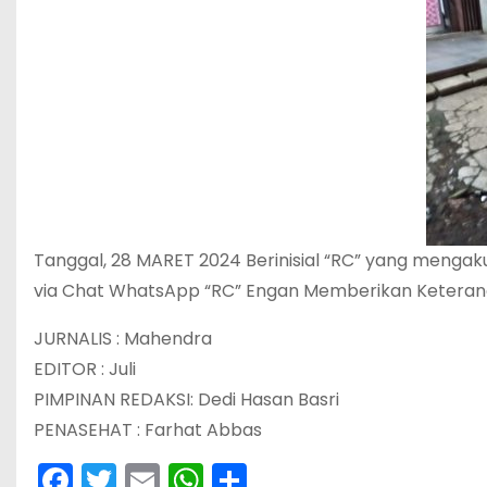
Tanggal, 28 MARET 2024 Berinisial “RC” yang menga
via Chat WhatsApp “RC” Engan Memberikan Keteran
JURNALIS : Mahendra
EDITOR : Juli
PIMPINAN REDAKSI: Dedi Hasan Basri
PENASEHAT : Farhat Abbas
F
T
E
W
S