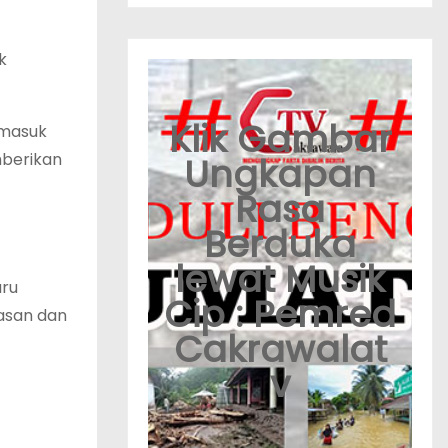
k
Klik Gambar
 masuk
mberikan
Ungkapan
Rasa
Berduka
lewat Musik
aru
Cip : Pemred
asan dan
Cakrawalat
v