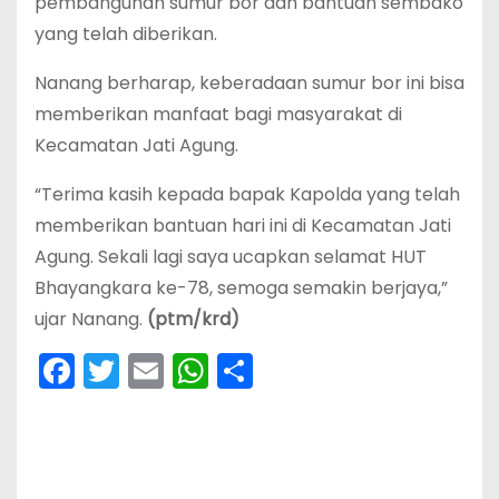
pembangunan sumur bor dan bantuan sembako
yang telah diberikan.
Nanang berharap, keberadaan sumur bor ini bisa
memberikan manfaat bagi masyarakat di
Kecamatan Jati Agung.
“Terima kasih kepada bapak Kapolda yang telah
memberikan bantuan hari ini di Kecamatan Jati
Agung. Sekali lagi saya ucapkan selamat HUT
Bhayangkara ke-78, semoga semakin berjaya,”
ujar Nanang.
(ptm/krd)
F
T
E
W
S
a
w
m
h
h
c
itt
ai
a
ar
e
er
l
ts
e