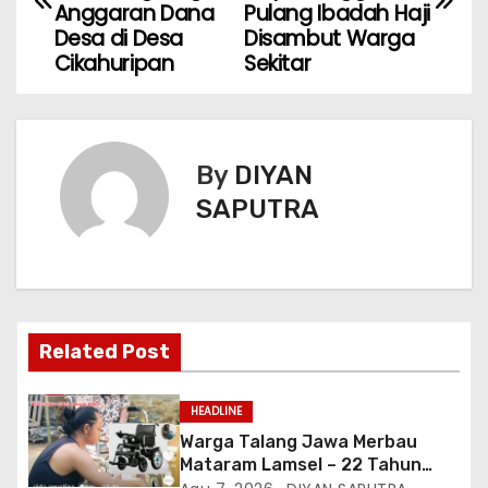
Anggaran Dana
Pulang Ibadah Haji
Desa di Desa
Disambut Warga
Cikahuripan
Sekitar
By
DIYAN
SAPUTRA
Related Post
HEADLINE
Warga Talang Jawa Merbau
Mataram Lamsel – 22 Tahun
Lumpuh Vina Agustina Viral Di