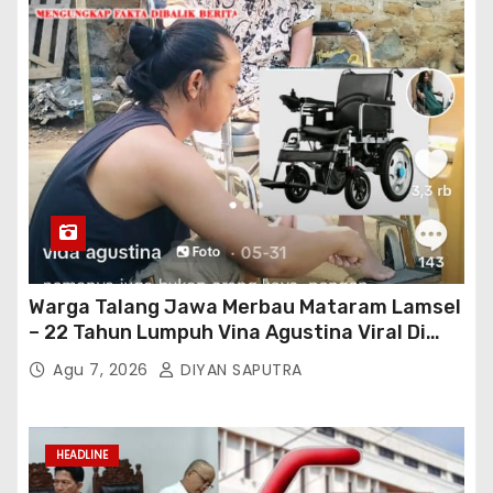
Warga Talang Jawa Merbau Mataram Lamsel
– 22 Tahun Lumpuh Vina Agustina Viral Di
Tiktok Inginkan Kursi Roda Listrik, Kepala
Agu 7, 2026
DIYAN SAPUTRA
Perwakilan Provinsi Lampung Media
Cakrawala Tv Meminta Pemda Lamsel
Bertindak
HEADLINE