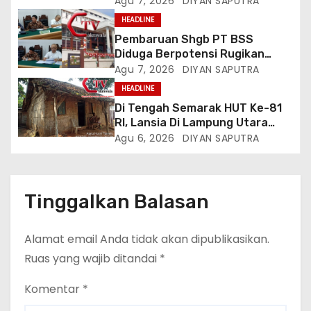
Agu 7, 2026
DIYAN SAPUTRA
Tiktok Inginkan Kursi Roda
HEADLINE
Listrik, Kepala Perwakilan
Pembaruan Shgb PT BSS
Provinsi Lampung Media
Diduga Berpotensi Rugikan
Cakrawala Tv Meminta Pemda
Negara, Kementrian ATR/BPN Di
Agu 7, 2026
DIYAN SAPUTRA
Lamsel Bertindak
Gugat Di PTUN Jakarta
HEADLINE
Di Tengah Semarak HUT Ke-81
RI, Lansia Di Lampung Utara
Hidup Memprihatinkan
Agu 6, 2026
DIYAN SAPUTRA
Tinggalkan Balasan
Alamat email Anda tidak akan dipublikasikan.
Ruas yang wajib ditandai
*
Komentar
*