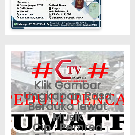
Klik Gambar
Ungkapan Rasa
Berduka lewat
Musik
Cip : Pemred