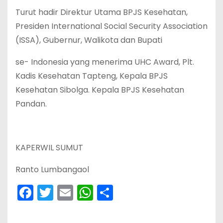
Turut hadir Direktur Utama BPJS Kesehatan,
Presiden International Social Security Association
(ISSA), Gubernur, Walikota dan Bupati
se- Indonesia yang menerima UHC Award, Plt.
Kadis Kesehatan Tapteng, Kepala BPJS
Kesehatan Sibolga. Kepala BPJS Kesehatan
Pandan.
KAPERWIL SUMUT
Ranto Lumbangaol
F
T
E
W
S
a
w
m
h
h