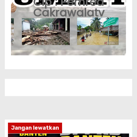
Cip : Pemred
Cakrawalatv
Jangan lewatkan