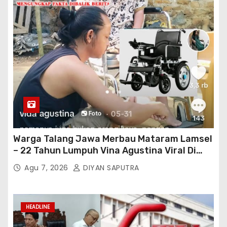
Warga Talang Jawa Merbau Mataram Lamsel
– 22 Tahun Lumpuh Vina Agustina Viral Di
Tiktok Inginkan Kursi Roda Listrik, Kepala
Agu 7, 2026
DIYAN SAPUTRA
Perwakilan Provinsi Lampung Media
Cakrawala Tv Meminta Pemda Lamsel
Bertindak
HEADLINE