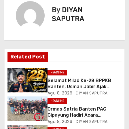
By
DIYAN
SAPUTRA
Related Post
HEADLINE
Selamat Milad Ke-28 BPPKB
Banten, Usman Jabir Ajak
Perkuat Solidaritas Dan
Agu 8, 2026
DIYAN SAPUTRA
Kebersamaan
HEADLINE
Ormas Satria Banten PAC
Cipayung Hadiri Acara
Menjelang HUT Ke-81
Agu 8, 2026
DIYAN SAPUTRA
Kemerdekaan RI Di Silang Monas