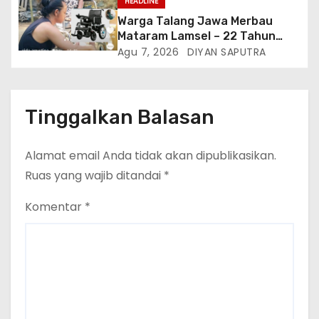
HEADLINE
Warga Talang Jawa Merbau
Mataram Lamsel – 22 Tahun
Lumpuh Vina Agustina Viral Di
Agu 7, 2026
DIYAN SAPUTRA
Tiktok Inginkan Kursi Roda
Listrik, Kepala Perwakilan
Provinsi Lampung Media
Cakrawala Tv Meminta Pemda
Tinggalkan Balasan
Lamsel Bertindak
Alamat email Anda tidak akan dipublikasikan.
Ruas yang wajib ditandai
*
Komentar
*