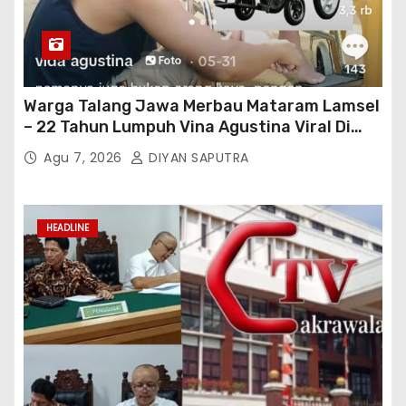
Warga Talang Jawa Merbau Mataram Lamsel
– 22 Tahun Lumpuh Vina Agustina Viral Di
Tiktok Inginkan Kursi Roda Listrik, Kepala
Agu 7, 2026
DIYAN SAPUTRA
Perwakilan Provinsi Lampung Media
Cakrawala Tv Meminta Pemda Lamsel
Bertindak
HEADLINE