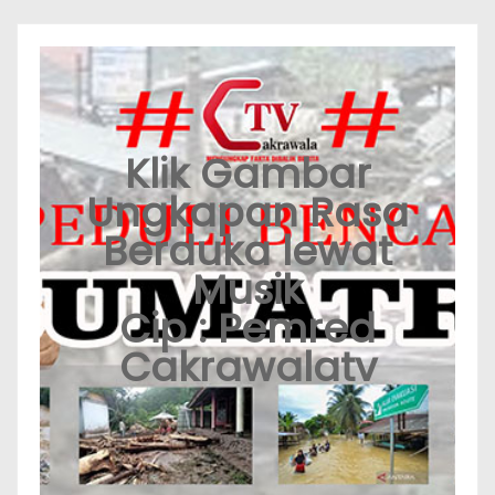
Klik Gambar
Ungkapan Rasa
Berduka lewat
Musik
Cip : Pemred
Cakrawalatv