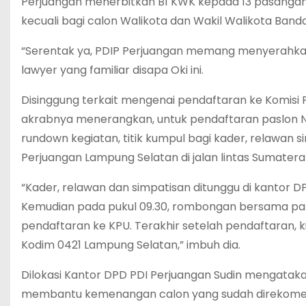
Perjuangan menerbitkan B1 KWK kepada 13 pasangan c
kecuali bagi calon Walikota dan Wakil Walikota Ban
“Serentak ya, PDIP Perjuangan memang menyerahkan B1
lawyer yang familiar disapa Oki ini.
Disinggung terkait mengenai pendaftaran ke Komis
akrabnya menerangkan, untuk pendaftaran paslon N
rundown kegiatan, titik kumpul bagi kader, relawan s
Perjuangan Lampung Selatan di jalan lintas Sumatera 
“Kader, relawan dan simpatisan ditunggu di kantor D
Kemudian pada pukul 09.30, rombongan bersama parpo
pendaftaran ke KPU. Terakhir setelah pendaftaran, ki
Kodim 0421 Lampung Selatan,” imbuh dia.
Dilokasi Kantor DPD PDI Perjuangan Sudin mengataka
membantu kemenangan calon yang sudah direkomen