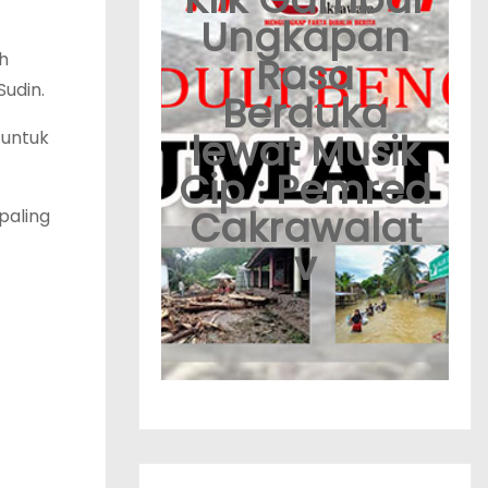
Ungkapan
h
Rasa
Sudin.
Berduka
lewat Musik
 untuk
Cip : Pemred
Cakrawalat
paling
v