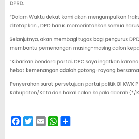
DPRD.
“Dalam Waktu dekat kami akan mengumpulkan fraks
ditetapkan , DPD harus memerintahkan semua harus tu
Selanjutnya, akan membagi tugas bagi pengurus DPD
membantu pemenangan masing-masing calon kepala
“Kibarkan bendera partai, DPC saya ingatkan karena k
hebat kemenangan adalah gotong-royong bersama, 
Penyerahan surat persetujuan partai politik B1 KWK 
Kabupaten/Kota dan bakal calon kepala daerah.(*/
F
T
E
W
S
a
w
m
h
h