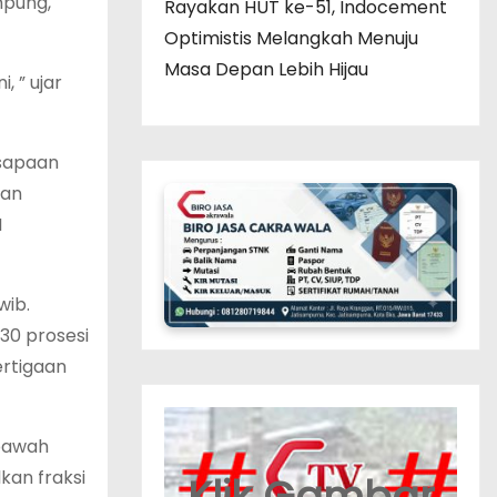
mpung,
Rayakan HUT ke-51, Indocement
Optimistis Melangkah Menuju
Masa Depan Lebih Hijau
 ” ujar
 sapaan
gan
I
wib.
30 prosesi
ertigaan
ebawah
an fraksi
Klik Gambar