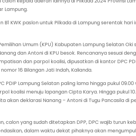
alon kepala daerah lainnya di Pilkada 2024 Provinsi La
dar Lampung.
 KWK paslon untuk Pilkada di Lampung serentak hari ini,
i Pemilihan Umum (KPU) Kabupaten Lampung Selatan Oki
anang dan Antoni di KPU besok. Rencananya sesuai den
impatisan dan parpol koalisi, dipusatkan di kantor DPC PD
nomor 16 Bilangan Jati Indah, Kalianda.
PC PDIP Lampung Selatan paling lama hingga pukul 09.00 
l koalisi menuju lapangan Cipta Karya. Hingga pukul 10.
ta akan deklarasi Nanang – Antoni di Tugu Pancasila di p
n, calon yang sudah ditetapkan DPP, DPC wajib turun k
dasikan, dalam waktu dekat pihaknya akan mengumpulk