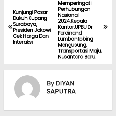
Memperingati
Perhubungan
Kunjungi Pasar
Nasional
Dukuh Kupang
2024,Kepala
Surabaya,
Kantor.UPBU Dr
Presiden Jokowi
Ferdinand
Cek Harga Dan
Lumbantobing
Interaksi
Mengusung,
Transportasi Maju,
Nusantara Baru.
By
DIYAN
SAPUTRA