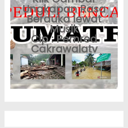
Ungkapan Rasa
Berduka lewat
Musik
Cip : Pemred
Cakrawalatv