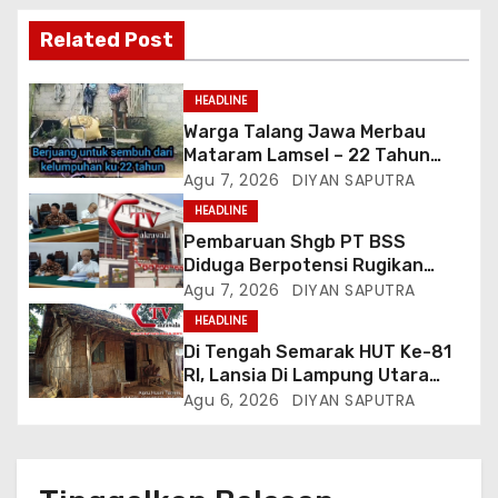
Related Post
HEADLINE
Warga Talang Jawa Merbau
Mataram Lamsel – 22 Tahun
Lumpuh Vina Agustina Viral Di
Agu 7, 2026
DIYAN SAPUTRA
Tiktok Inginkan Kursi Roda
HEADLINE
Listrik, Kepala Perwakilan
Pembaruan Shgb PT BSS
Provinsi Lampung Media
Diduga Berpotensi Rugikan
Cakrawala Tv Meminta Pemda
Negara, Kementrian ATR/BPN Di
Agu 7, 2026
DIYAN SAPUTRA
Lamsel Bertindak
Gugat Di PTUN Jakarta
HEADLINE
Di Tengah Semarak HUT Ke-81
RI, Lansia Di Lampung Utara
Hidup Memprihatinkan
Agu 6, 2026
DIYAN SAPUTRA