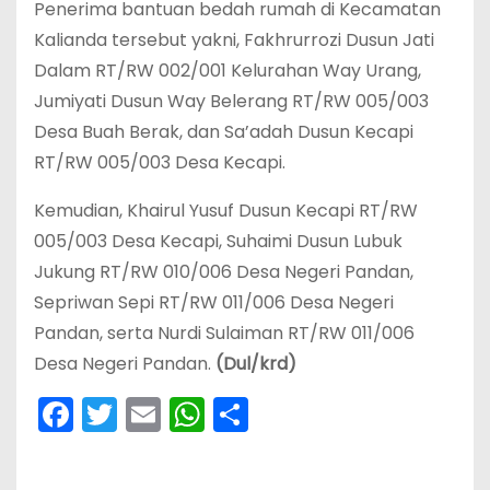
Penerima bantuan bedah rumah di Kecamatan
Kalianda tersebut yakni, Fakhrurrozi Dusun Jati
Dalam RT/RW 002/001 Kelurahan Way Urang,
Jumiyati Dusun Way Belerang RT/RW 005/003
Desa Buah Berak, dan Sa’adah Dusun Kecapi
RT/RW 005/003 Desa Kecapi.
Kemudian, Khairul Yusuf Dusun Kecapi RT/RW
005/003 Desa Kecapi, Suhaimi Dusun Lubuk
Jukung RT/RW 010/006 Desa Negeri Pandan,
Sepriwan Sepi RT/RW 011/006 Desa Negeri
Pandan, serta Nurdi Sulaiman RT/RW 011/006
Desa Negeri Pandan.
(Dul/krd)
F
T
E
W
S
a
w
m
h
h
c
itt
ai
a
ar