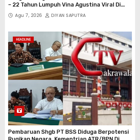
– 22 Tahun Lumpuh Vina Agustina Viral Di
Tiktok Inginkan Kursi Roda Listrik, Kepala
Agu 7, 2026
DIYAN SAPUTRA
Perwakilan Provinsi Lampung Media
Cakrawala Tv Meminta Pemda Lamsel
Bertindak
HEADLINE
Pembaruan Shgb PT BSS Diduga Berpotensi
Rugikan Negara, Kementrian ATR/BPN Di