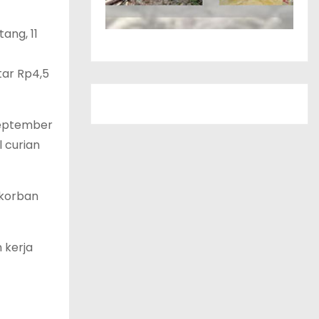
ang, 11
tar Rp4,5
 September
 curian
 korban
 kerja