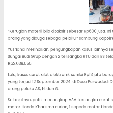
“Kerugian materil bila ditaksir sebesar Rp600 juta. I
orang yang diduga sebagai pelaku,” sambung Kapolre
Yusriandi merincikan, pengungkapan kasus lainnya se
Sungai Budi Grup dengan 2 tersangka RTU dan ES tela
Rp2.639.650.
Lalu, kasus curat alat elektronik senilai Rp13 juta b
yang terjadi 12 September 2024, di Desa Purwodadi 
orang pelaku AS, N, dan G.
Selanjutnya, polisi menangkap ASA tersangka curat 
motor Honda Kharisma curian, 1 sepeda motor Honda B