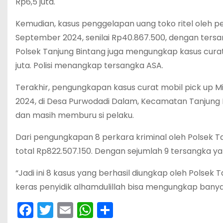
Rp6,5 juta.
Kemudian, kasus penggelapan uang toko ritel oleh p
September 2024, senilai Rp40.867.500, dengan tersang
Polsek Tanjung Bintang juga mengungkap kasus curat
juta. Polisi menangkap tersangka ASA.
Terakhir, pengungkapan kasus curat mobil pick up Mi
2024, di Desa Purwodadi Dalam, Kecamatan Tanjung B
dan masih memburu si pelaku.
Dari pengungkapan 8 perkara kriminal oleh Polsek T
total Rp822.507.150. Dengan sejumlah 9 tersangka yakni
“Jadi ini 8 kasus yang berhasil diungkap oleh Polsek 
keras penyidik alhamdulillah bisa mengungkap banya
F
T
E
W
S