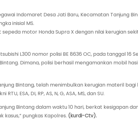
egawai Indomaret Desa Jati Baru, Kecamatan Tanjung Bint
ka inisial MS.
 sepeda motor Honda Supra X dengan nilai kerugian seki
tsubishi L300 nomor polisi BE 8636 OC, pada tanggal 16
intang. Dimana, polisi berhasil mengamankan mobil hasil
anjung Bintang, telah menimbulkan kerugian materil bagi
 RTU, ESA, DI, RP, AS, N, G, ASA, MS, dan SU.
Tanjung Bintang dalam waktu 10 hari, berkat kesigapan dan
k kasus,” pungkas Kapolres.
(kurdi-Ctv).