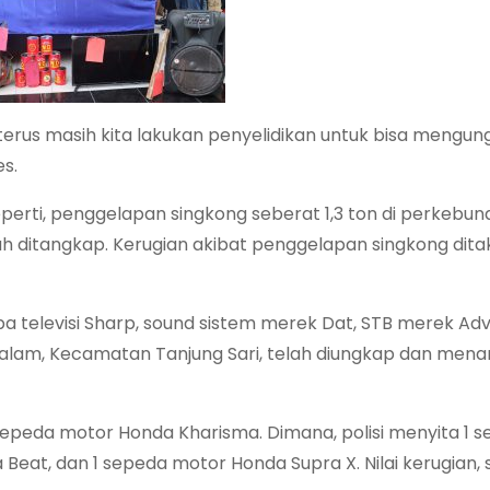
ni terus masih kita lakukan penyelidikan untuk bisa mengu
s.
perti, penggelapan singkong seberat 1,3 ton di perkebuna
h ditangkap. Kerugian akibat penggelapan singkong ditak
erupa televisi Sharp, sound sistem merek Dat, STB merek Ad
Dalam, Kecamatan Tanjung Sari, telah diungkap dan men
sepeda motor Honda Kharisma. Dimana, polisi menyita 1 
eat, dan 1 sepeda motor Honda Supra X. Nilai kerugian, 