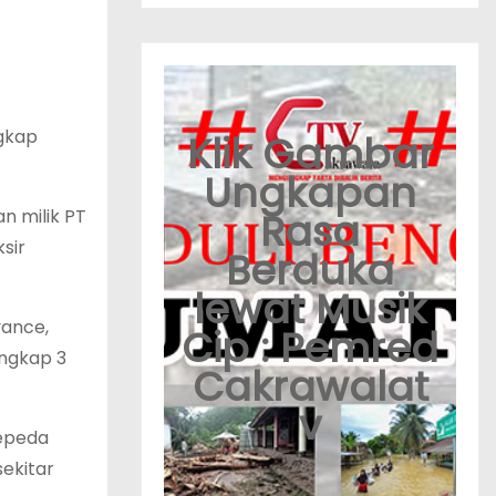
ngkap
Klik Gambar
Ungkapan
Rasa
n milik PT
sir
Berduka
lewat Musik
vance,
Cip : Pemred
angkap 3
Cakrawalat
v
sepeda
sekitar