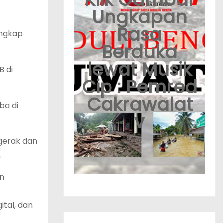
Ungkapan
Rasa
angkap
Berduka
lewat Musik
B di
Cip : Pemred
Cakrawalat
ba di
v
gerak dan
.
an
ital, dan