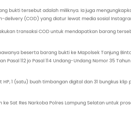
rang bukti tersebut adalah miliknya. Ia juga mengungkap
n-delivery (COD) yang diatur lewat media sosial Instagra
lakukan transaksi COD untuk mendapatkan barang terseb
wanya beserta barang bukti ke Mapolsek Tanjung Bint
gan Pasal 112 jo Pasal 114 Undang-Undang Nomor 35 Tahun
 HP, 1 (satu) buah timbangan digital dan 31 bungkus klip p
kan ke Sat Res Narkoba Polres Lampung Selatan untuk pro