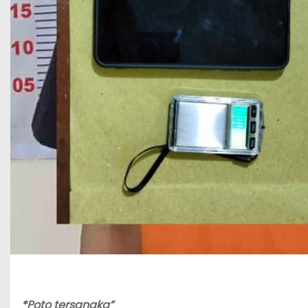
*Poto
tersangka”