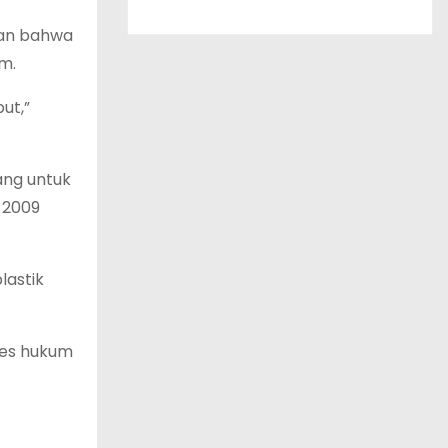
kan bahwa
m.
ut,”
ang untuk
 2009
lastik
ses hukum