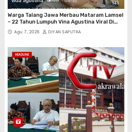
Warga Talang Jawa Merbau Mataram Lamsel
– 22 Tahun Lumpuh Vina Agustina Viral Di
Tiktok Inginkan Kursi Roda Listrik, Kepala
Agu 7, 2026
DIYAN SAPUTRA
Perwakilan Provinsi Lampung Media
Cakrawala Tv Meminta Pemda Lamsel
Bertindak
HEADLINE