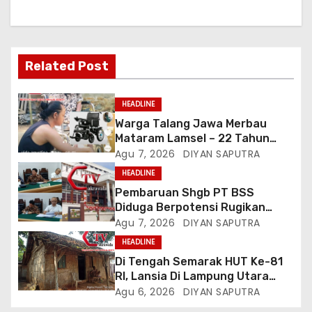
Related Post
HEADLINE
Warga Talang Jawa Merbau
Mataram Lamsel – 22 Tahun
Lumpuh Vina Agustina Viral Di
Agu 7, 2026
DIYAN SAPUTRA
Tiktok Inginkan Kursi Roda
HEADLINE
Listrik, Kepala Perwakilan
Pembaruan Shgb PT BSS
Provinsi Lampung Media
Diduga Berpotensi Rugikan
Cakrawala Tv Meminta Pemda
Negara, Kementrian ATR/BPN Di
Agu 7, 2026
DIYAN SAPUTRA
Lamsel Bertindak
Gugat Di PTUN Jakarta
HEADLINE
Di Tengah Semarak HUT Ke-81
RI, Lansia Di Lampung Utara
Hidup Memprihatinkan
Agu 6, 2026
DIYAN SAPUTRA