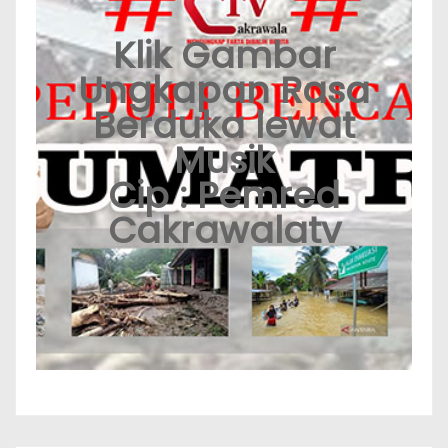
Klik Gambar
Ungkapan Rasa
Berduka lewat
Musik
Cip : Pemred
Cakrawalatv