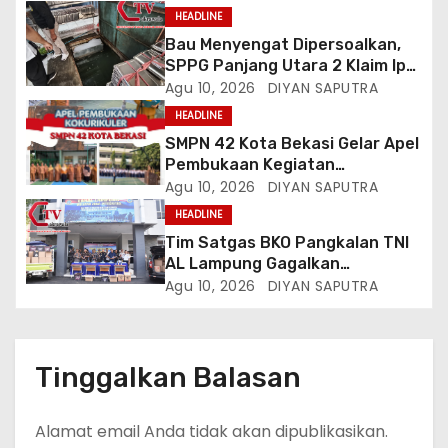
HEADLINE
Bau Menyengat Dipersoalkan,
SPPG Panjang Utara 2 Klaim Ipal
Bagus, Warga: Jangan Buang
Agu 10, 2026
DIYAN SAPUTRA
Limbah Ke Drainase Kami
HEADLINE
SMPN 42 Kota Bekasi Gelar Apel
Pembukaan Kegiatan
Kokurikuler
Agu 10, 2026
DIYAN SAPUTRA
HEADLINE
Tim Satgas BKO Pangkalan TNI
AL Lampung Gagalkan
Peredaran Ribuan Liter
Agu 10, 2026
DIYAN SAPUTRA
Minuman Keras Ilegal Di
Pelabuhan Bakauheni
Tinggalkan Balasan
Alamat email Anda tidak akan dipublikasikan.