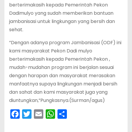
berterimakasih kepada Pemerintah Pekon
Dadimulyo yang sudah memberikan bantuan
jambanisasi untuk lingkungan yang bersih dan
sehat.
”Dengan adanya program Jambanisasi (ODF) ini
kami masyarakat Pekon Dadi mulyo
berterimakasih kepada Pemerintah Pekon ,
mudah-mudahan program ini berjalan sesuai
dengan harapan dan masyarakat merasakan
manfaatnya supaya lingkungan menjadi bersih
dan sahat dan kami masyarakat juga yang
diuntungkan,”Pungkasnya.(Surman/agus)
F
T
E
W
S
a
w
m
h
h