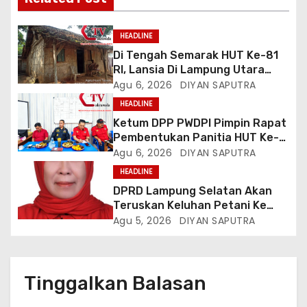
HEADLINE
Di Tengah Semarak HUT Ke-81
RI, Lansia Di Lampung Utara
Hidup Memprihatinkan
Agu 6, 2026
DIYAN SAPUTRA
HEADLINE
Ketum DPP PWDPI Pimpin Rapat
Pembentukan Panitia HUT Ke-4,
Berikut Susunan Dan Rangkaian
Agu 6, 2026
DIYAN SAPUTRA
Kegiatannya
HEADLINE
DPRD Lampung Selatan Akan
Teruskan Keluhan Petani Ke
Dinas Terkait, Minta Audit
Agu 5, 2026
DIYAN SAPUTRA
Penyaluran Pupuk Bersubsidi Di
Desa Budi Lestari
Tinggalkan Balasan