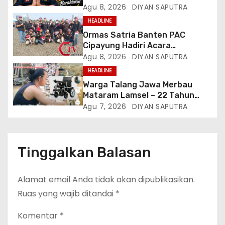
Perkuat Solidaritas Dan
Agu 8, 2026
DIYAN SAPUTRA
Kebersamaan
HEADLINE
Ormas Satria Banten PAC
Cipayung Hadiri Acara
Menjelang HUT Ke-81
Agu 8, 2026
DIYAN SAPUTRA
Kemerdekaan RI Di Silang Monas
HEADLINE
Warga Talang Jawa Merbau
Mataram Lamsel – 22 Tahun
Lumpuh Vina Agustina Viral Di
Agu 7, 2026
DIYAN SAPUTRA
Tiktok Inginkan Kursi Roda
Listrik, Kepala Perwakilan
Provinsi Lampung Media
Cakrawala Tv Meminta Pemda
Tinggalkan Balasan
Lamsel Bertindak
Alamat email Anda tidak akan dipublikasikan.
Ruas yang wajib ditandai
*
Komentar
*