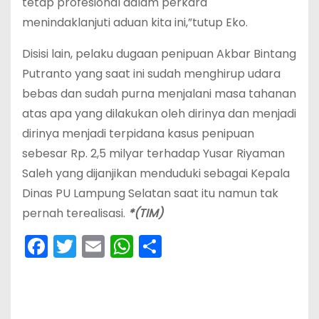
tetap profesional dalam perkara
menindaklanjuti aduan kita ini,”tutup Eko.
Disisi lain, pelaku dugaan penipuan Akbar Bintang
Putranto yang saat ini sudah menghirup udara
bebas dan sudah purna menjalani masa tahanan
atas apa yang dilakukan oleh dirinya dan menjadi
dirinya menjadi terpidana kasus penipuan
sebesar Rp. 2,5 milyar terhadap Yusar Riyaman
Saleh yang dijanjikan menduduki sebagai Kepala
Dinas PU Lampung Selatan saat itu namun tak
pernah terealisasi.
*(TIM)
F
T
E
W
S
a
w
m
h
h
c
itt
ai
a
ar
e
er
l
ts
e