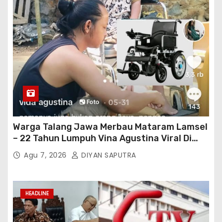
Warga Talang Jawa Merbau Mataram Lamsel
– 22 Tahun Lumpuh Vina Agustina Viral Di
Tiktok Inginkan Kursi Roda Listrik, Kepala
Agu 7, 2026
DIYAN SAPUTRA
Perwakilan Provinsi Lampung Media
Cakrawala Tv Meminta Pemda Lamsel
Bertindak
HEADLINE