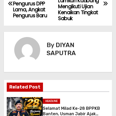
Lamkari Katibung
Pengurus DPP
Mengikuti Ujian
Lama, Angkat
Kenaikan Tingkat
Pengurus Baru
Sabuk
By
DIYAN
SAPUTRA
Related Post
HEADLINE
Selamat Milad Ke-28 BPPKB
Banten, Usman Jabir Ajak