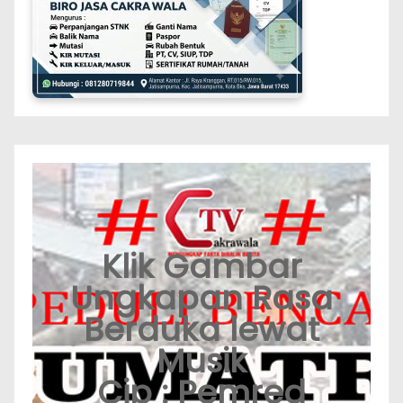
Klik Gambar
Ungkapan Rasa
Berduka lewat
Musik
Cip : Pemred