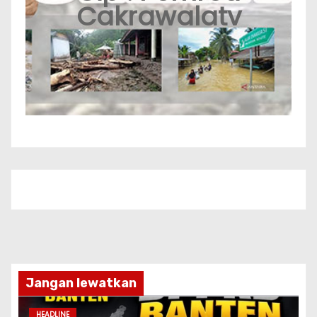
Cakrawalatv
Jangan lewatkan
HEADLINE