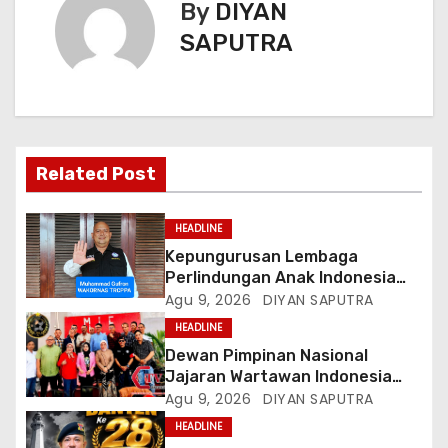
By
DIYAN
SAPUTRA
Related Post
HEADLINE
Kepungurusan Lembaga
Perlindungan Anak Indonesia
(LPAI) Periode 2026-2031
Agu 9, 2026
DIYAN SAPUTRA
Terbentuk, Wakil Kordinator
HEADLINE
Nasional Tim Reaksi Cepat
Dewan Pimpinan Nasional
Perlindungan Perempuan Anak
Jajaran Wartawan Indonesia
(Wakornas TRCPPA) Muhammad
(DPN-JWI) Menggelar Rapat
Agu 9, 2026
DIYAN SAPUTRA
Gufron Mengapresiasi Dan Beri
Konsolidasi Dan Restrukturisasi
Selamat
HEADLINE
Di Jakarta