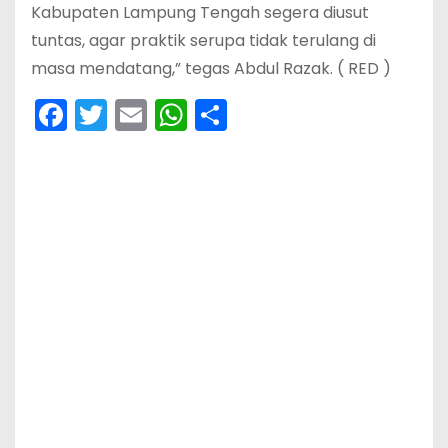
Kabupaten Lampung Tengah segera diusut
tuntas, agar praktik serupa tidak terulang di
masa mendatang,” tegas Abdul Razak. ( RED )
F
T
E
W
S
a
w
m
h
h
c
itt
ai
a
ar
e
er
l
ts
e
b
A
o
p
o
p
k