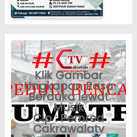
Klik Gambar
Ungkapan Rasa
Berduka lewat
Musik
Cip : Pemred
Cakrawalatv