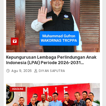
Kepungurusan Lembaga Perlindungan Anak
Indonesia (LPAI) Periode 2026-2031
Terbentuk, Wakil Kordinator Nasional Tim
Agu 9, 2026
DIYAN SAPUTRA
Reaksi Cepat Perlindungan Perempuan Anak
(Wakornas TRCPPA) Muhammad Gufron
Mengapresiasi Dan Beri Selamat
HEADLINE