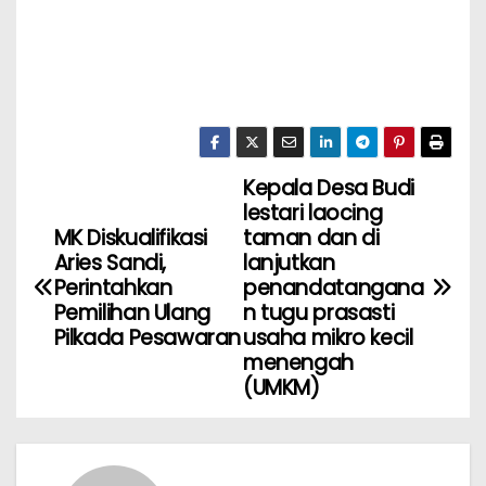
Kepala Desa Budi
lestari laocing
MK Diskualifikasi
taman dan di
Aries Sandi,
lanjutkan
Perintahkan
penandatangana
Pemilihan Ulang
n tugu prasasti
Pilkada Pesawaran
usaha mikro kecil
menengah
(UMKM)