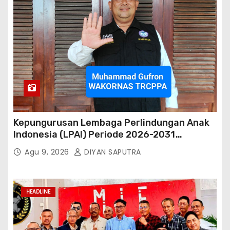
Kepungurusan Lembaga Perlindungan Anak
Indonesia (LPAI) Periode 2026-2031
Terbentuk, Wakil Kordinator Nasional Tim
Agu 9, 2026
DIYAN SAPUTRA
Reaksi Cepat Perlindungan Perempuan Anak
(Wakornas TRCPPA) Muhammad Gufron
Mengapresiasi Dan Beri Selamat
HEADLINE