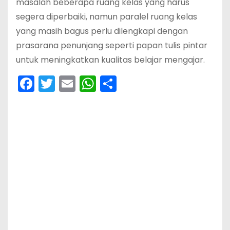
masalah beberapa ruang kelas yang harus
segera diperbaiki, namun paralel ruang kelas
yang masih bagus perlu dilengkapi dengan
prasarana penunjang seperti papan tulis pintar
untuk meningkatkan kualitas belajar mengajar.
F
T
E
W
S
a
w
m
h
h
c
itt
ai
a
ar
e
er
l
ts
e
b
A
o
p
o
p
k