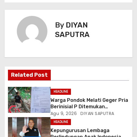
By
DIYAN
SAPUTRA
Related Post
HEADLINE
Warga Pondok Melati Geger Pria
Berinisial P Ditemukan
Meninggal Diduga Akibat
Agu 9, 2026
DIYAN SAPUTRA
Tekanan Hutang
HEADLINE
Kepungurusan Lembaga
Perlindungan Anak Indonesia