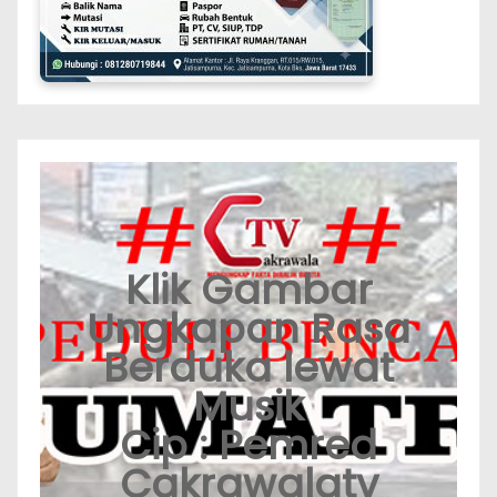
Klik Gambar
Ungkapan Rasa
Berduka lewat
Musik
Cip : Pemred
Cakrawalatv