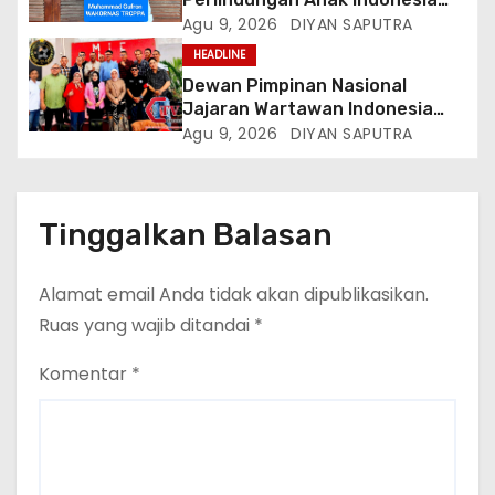
(LPAI) Periode 2026-2031
Agu 9, 2026
DIYAN SAPUTRA
Terbentuk, Wakil Kordinator
HEADLINE
Nasional Tim Reaksi Cepat
Dewan Pimpinan Nasional
Perlindungan Perempuan Anak
Jajaran Wartawan Indonesia
(Wakornas TRCPPA) Muhammad
(DPN-JWI) Menggelar Rapat
Agu 9, 2026
DIYAN SAPUTRA
Gufron Mengapresiasi Dan Beri
Konsolidasi Dan Restrukturisasi
Selamat
Di Jakarta
Tinggalkan Balasan
Alamat email Anda tidak akan dipublikasikan.
Ruas yang wajib ditandai
*
Komentar
*