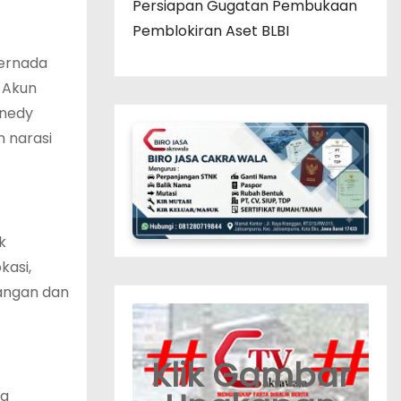
Persiapan Gugatan Pembukaan
Pemblokiran Aset BLBI
bernada
. Akun
nnedy
n narasi
k
kasi,
nangan dan
Klik Gambar
ya