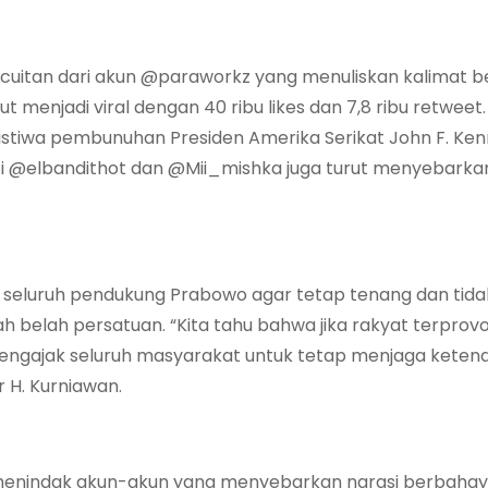
 cuitan dari akun @paraworkz yang menuliskan kalimat 
menjadi viral dengan 40 ribu likes dan 7,8 ribu retweet
ristiwa pembunuhan Presiden Amerika Serikat John F. Ke
erti @elbandithot dan @Mii_mishka juga turut menyebarka
 seluruh pendukung Prabowo agar tetap tenang dan tida
elah persatuan. “Kita tahu bahwa jika rakyat terprovo
 mengajak seluruh masyarakat untuk tetap menjaga kete
 H. Kurniawan.
ra menindak akun-akun yang menyebarkan narasi berbaha