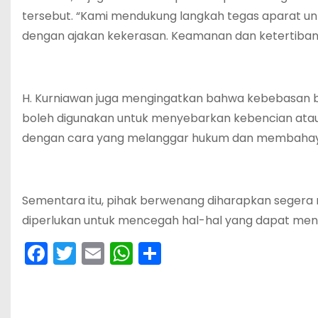
tersebut. “Kami mendukung langkah tegas aparat
dengan ajakan kekerasan. Keamanan dan ketertiban 
H. Kurniawan juga mengingatkan bahwa kebebasan b
boleh digunakan untuk menyebarkan kebencian atau 
dengan cara yang melanggar hukum dan membahaya
Sementara itu, pihak berwenang diharapkan segera 
diperlukan untuk mencegah hal-hal yang dapat mengg
F
T
E
W
S
a
w
m
h
h
c
itt
ai
a
ar