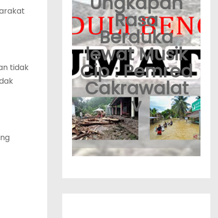
Ungkapan
arakat
Rasa
Berduka
lewat Musik
Cip : Pemred
n tidak
idak
Cakrawalat
v
ang