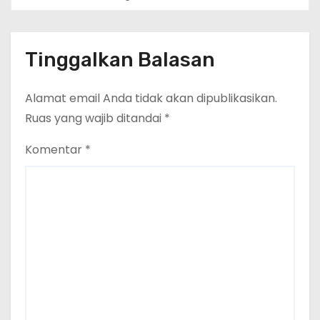
Terbentuk, Wakil Kordinator
Nasional Tim Reaksi Cepat
Perlindungan Perempuan Anak
(Wakornas TRCPPA) Muhammad
Tinggalkan Balasan
Gufron Mengapresiasi Dan Beri
Selamat
Alamat email Anda tidak akan dipublikasikan.
Ruas yang wajib ditandai
*
Komentar
*