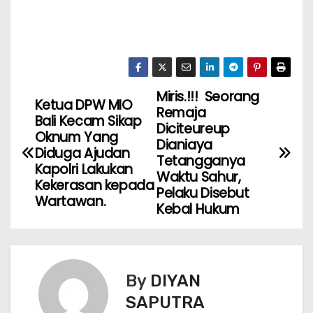
Miris.!!! Seorang
Ketua DPW MIO
Remaja
Bali Kecam Sikap
Diciteureup
Oknum Yang
Dianiaya
Diduga Ajudan
Tetangganya
Kapolri Lakukan
Waktu Sahur,
Kekerasan kepada
Pelaku Disebut
Wartawan.
Kebal Hukum
By
DIYAN
SAPUTRA