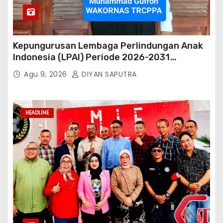
Kepungurusan Lembaga Perlindungan Anak
Indonesia (LPAI) Periode 2026-2031
Terbentuk, Wakil Kordinator Nasional Tim
Agu 9, 2026
DIYAN SAPUTRA
Reaksi Cepat Perlindungan Perempuan Anak
(Wakornas TRCPPA) Muhammad Gufron
Mengapresiasi Dan Beri Selamat
HEADLINE