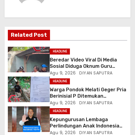
Related Post
HEADLINE
Beredar Video Viral Di Media
Sosial Diduga Oknum Guru
Menampar Murid Di Halaman
Agu 9, 2026
DIYAN SAPUTRA
Parkir Sekolah
HEADLINE
Warga Pondok Melati Geger Pria
Berinisial P Ditemukan
Meninggal Diduga Akibat
Agu 9, 2026
DIYAN SAPUTRA
Tekanan Hutang
HEADLINE
Kepungurusan Lembaga
Perlindungan Anak Indonesia
(LPAI) Periode 2026-2031
Agu 9, 2026
DIYAN SAPUTRA