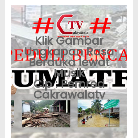
Klik Gambar
Ungkapan Rasa
Berduka lewat
Musik
Cip : Pemred
Cakrawalatv