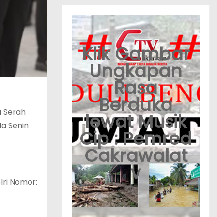
Klik Gambar
Ungkapan
Rasa
Berduka
a Serah
lewat Musik
a Senin
Cip : Pemred
Cakrawalat
v
lri Nomor: