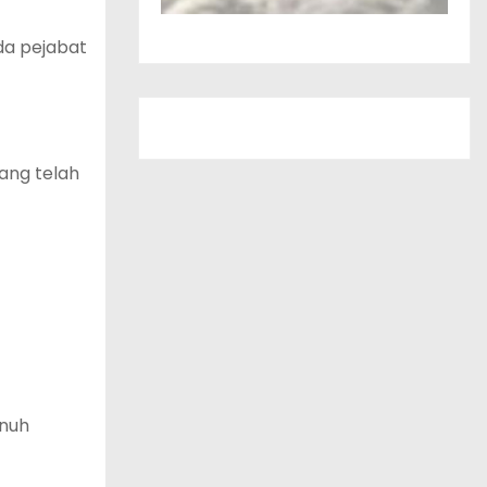
da pejabat
ang telah
enuh