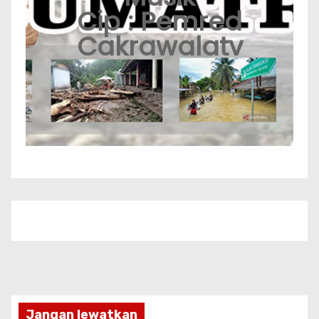
Cip : Pemred
Cakrawalatv
Jangan lewatkan