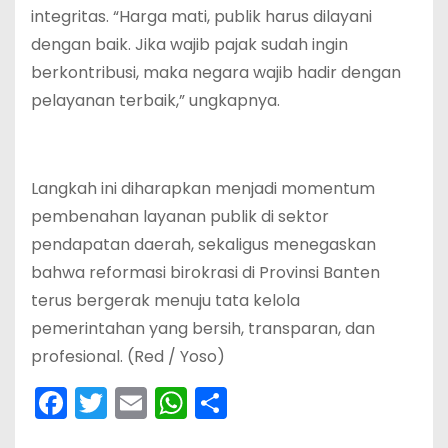
integritas. “Harga mati, publik harus dilayani
dengan baik. Jika wajib pajak sudah ingin
berkontribusi, maka negara wajib hadir dengan
pelayanan terbaik,” ungkapnya.
Langkah ini diharapkan menjadi momentum
pembenahan layanan publik di sektor
pendapatan daerah, sekaligus menegaskan
bahwa reformasi birokrasi di Provinsi Banten
terus bergerak menuju tata kelola
pemerintahan yang bersih, transparan, dan
profesional. (Red / Yoso)
F
T
E
W
S
a
w
m
h
h