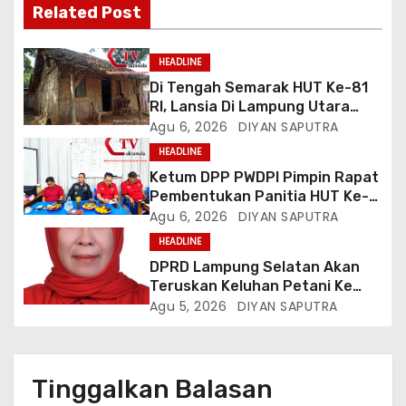
Related Post
HEADLINE
Di Tengah Semarak HUT Ke-81
RI, Lansia Di Lampung Utara
Hidup Memprihatinkan
Agu 6, 2026
DIYAN SAPUTRA
HEADLINE
Ketum DPP PWDPI Pimpin Rapat
Pembentukan Panitia HUT Ke-4,
Berikut Susunan Dan Rangkaian
Agu 6, 2026
DIYAN SAPUTRA
Kegiatannya
HEADLINE
DPRD Lampung Selatan Akan
Teruskan Keluhan Petani Ke
Dinas Terkait, Minta Audit
Agu 5, 2026
DIYAN SAPUTRA
Penyaluran Pupuk Bersubsidi Di
Desa Budi Lestari
Tinggalkan Balasan