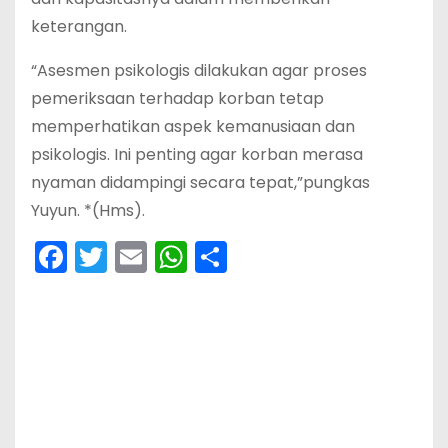
keterangan.
“Asesmen psikologis dilakukan agar proses
pemeriksaan terhadap korban tetap
memperhatikan aspek kemanusiaan dan
psikologis. Ini penting agar korban merasa
nyaman didampingi secara tepat,”pungkas
Yuyun. *(Hms).
F
T
E
W
S
a
w
m
h
h
c
itt
ai
a
ar
e
er
l
ts
e
b
A
o
p