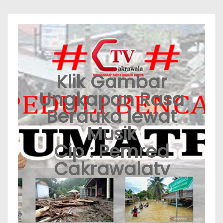
Klik Gambar
Ungkapan Rasa
Berduka lewat
Musik
Cip : Pemred
Cakrawalatv