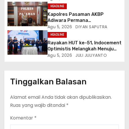
Penyaluran Pupuk Bersubsidi Di
HEADLINE
Desa Budi Lestari
Kapolres Pasaman AKBP
Adiwara Permana
Anggawisastra S.I.K. Sambut
Agu 5, 2026
DIYAN SAPUTRA
Kedatangan Kepala Cakrawala
HEADLINE
Tv Sumatera Barat
Rayakan HUT ke-51, Indocement
Optimistis Melangkah Menuju
Masa Depan Lebih Hijau
Agu 5, 2026
JULI JULIYANTO
Tinggalkan Balasan
Alamat email Anda tidak akan dipublikasikan.
Ruas yang wajib ditandai
*
Komentar
*