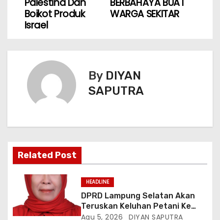
Palestina Dan
BERBAHAYA BUAT
Boikot Produk
WARGA SEKITAR ‎
Israel
By
DIYAN
SAPUTRA
Related Post
HEADLINE
DPRD Lampung Selatan Akan
Teruskan Keluhan Petani Ke
Dinas Terkait, Minta Audit
Agu 5, 2026
DIYAN SAPUTRA