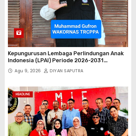
Kepungurusan Lembaga Perlindungan Anak
Indonesia (LPAI) Periode 2026-2031
Terbentuk, Wakil Kordinator Nasional Tim
Agu 9, 2026
DIYAN SAPUTRA
Reaksi Cepat Perlindungan Perempuan Anak
(Wakornas TRCPPA) Muhammad Gufron
Mengapresiasi Dan Beri Selamat
HEADLINE