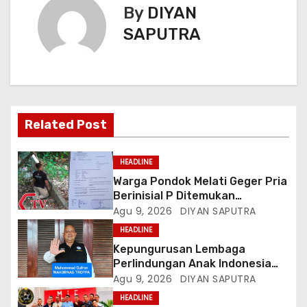
By
DIYAN
SAPUTRA
Related Post
HEADLINE
Warga Pondok Melati Geger Pria
Berinisial P Ditemukan
Meninggal Diduga Akibat
Agu 9, 2026
DIYAN SAPUTRA
Tekanan Hutang
HEADLINE
Kepungurusan Lembaga
Perlindungan Anak Indonesia
(LPAI) Periode 2026-2031
Agu 9, 2026
DIYAN SAPUTRA
Terbentuk, Wakil Kordinator
HEADLINE
Nasional Tim Reaksi Cepat