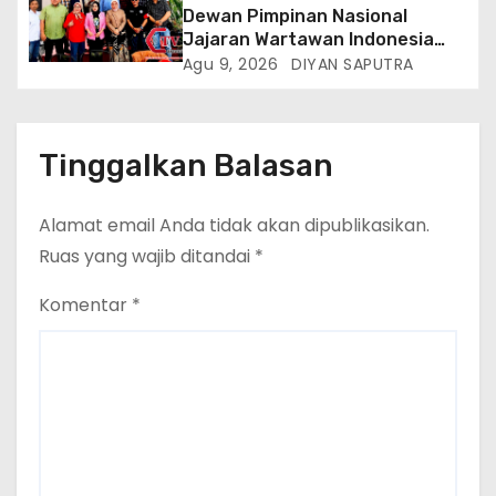
Dewan Pimpinan Nasional
Perlindungan Perempuan Anak
Jajaran Wartawan Indonesia
(Wakornas TRCPPA) Muhammad
(DPN-JWI) Menggelar Rapat
Agu 9, 2026
DIYAN SAPUTRA
Gufron Mengapresiasi Dan Beri
Konsolidasi Dan Restrukturisasi
Selamat
Di Jakarta
Tinggalkan Balasan
Alamat email Anda tidak akan dipublikasikan.
Ruas yang wajib ditandai
*
Komentar
*