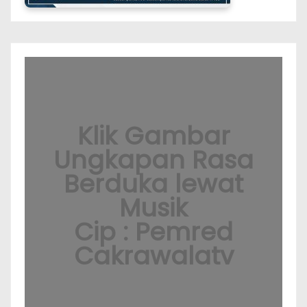
Klik Gambar
Ungkapan Rasa
Berduka lewat
Musik
Cip : Pemred
Cakrawalatv