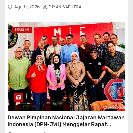
Terbentuk, Wakil Kordinator Nasional Tim
Agu 9, 2026
DIYAN SAPUTRA
Reaksi Cepat Perlindungan Perempuan Anak
(Wakornas TRCPPA) Muhammad Gufron
Mengapresiasi Dan Beri Selamat
HEADLINE
Dewan Pimpinan Nasional Jajaran Wartawan
Indonesia (DPN-JWI) Menggelar Rapat
Konsolidasi Dan Restrukturisasi Di Jakarta