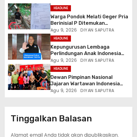
HEADLINE
Warga Pondok Melati Geger Pria
Berinisial P Ditemukan
Meninggal Diduga Akibat
Agu 9, 2026
DIYAN SAPUTRA
Tekanan Hutang
HEADLINE
Kepungurusan Lembaga
Perlindungan Anak Indonesia
(LPAI) Periode 2026-2031
Agu 9, 2026
DIYAN SAPUTRA
Terbentuk, Wakil Kordinator
HEADLINE
Nasional Tim Reaksi Cepat
Dewan Pimpinan Nasional
Perlindungan Perempuan Anak
Jajaran Wartawan Indonesia
(Wakornas TRCPPA) Muhammad
(DPN-JWI) Menggelar Rapat
Agu 9, 2026
DIYAN SAPUTRA
Gufron Mengapresiasi Dan Beri
Konsolidasi Dan Restrukturisasi
Selamat
Di Jakarta
Tinggalkan Balasan
Alamat email Anda tidak akan dipublikasikan.