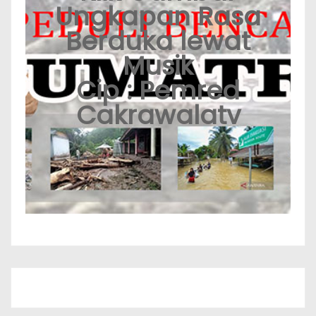
Ungkapan Rasa
Berduka lewat
Musik
Cip : Pemred
Cakrawalatv