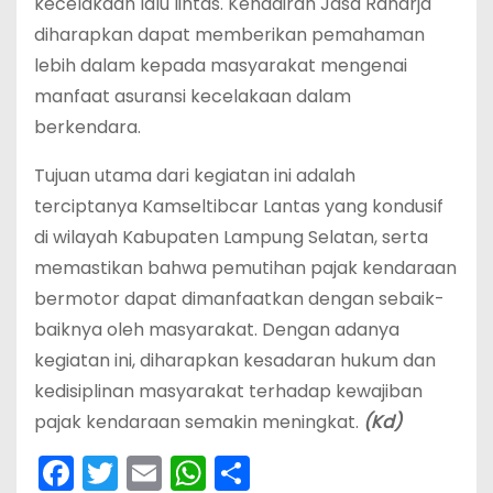
kecelakaan lalu lintas. Kehadiran Jasa Raharja
diharapkan dapat memberikan pemahaman
lebih dalam kepada masyarakat mengenai
manfaat asuransi kecelakaan dalam
berkendara.
Tujuan utama dari kegiatan ini adalah
terciptanya Kamseltibcar Lantas yang kondusif
di wilayah Kabupaten Lampung Selatan, serta
memastikan bahwa pemutihan pajak kendaraan
bermotor dapat dimanfaatkan dengan sebaik-
baiknya oleh masyarakat. Dengan adanya
kegiatan ini, diharapkan kesadaran hukum dan
kedisiplinan masyarakat terhadap kewajiban
pajak kendaraan semakin meningkat.
(Kd)
F
T
E
W
S