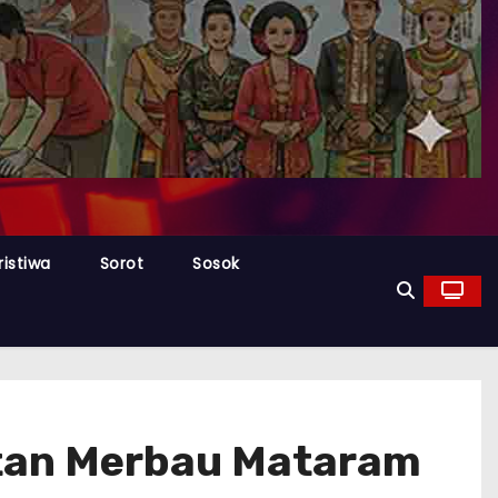
ristiwa
Sorot
Sosok
atan Merbau Mataram