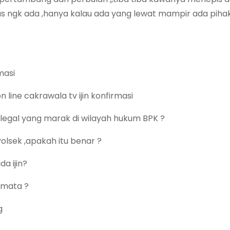
 ngk ada ,hanya kalau ada yang lewat mampir ada pihak
masi
ine cakrawala tv ijin konfirmasi
ilegal yang marak di wilayah hukum BPK ?
olsek ,apakah itu benar ?
a ijin?
 mata ?
g