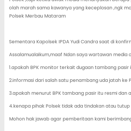
olah marah sama kawanya yang keceplosan ,ngk mas
Polsek Merbau Mataram
Sementara Kapolsek IPDA Yudi Candra saat di konfir
Assalamualaikum,maaf Ndan saya wartawan media on l
1.apakah BPK monitor terkait dugaan tambang pasir 
2.informasi dari salah satu penambang uda jatah ke P
3.apakah menurut BPK tambang pasir itu resmi dan ad
4.kenapa pihak Polsek tidak ada tindakan atau tutup
Mohon hak jawab agar pemberitaan kami berimban