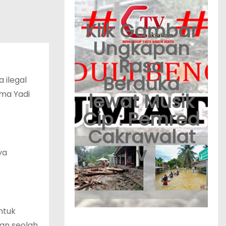
Klik Gambar
Ungkapan
Rasa
Berduka
 ilegal
ama Yadi
lewat Musik
Cip : Pemred
Cakrawalat
v
ya
ntuk
an seolah