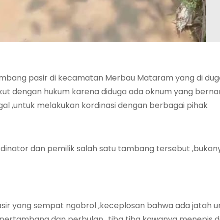
mbang pasir di kecamatan Merbau Mataram yang di duga
 takut dengan hukum karena diduga ada oknum yang bern
gal ,untuk melakukan kordinasi dengan berbagai pihak
rdinator dan pemilik salah satu tambang tersebut ,bukan
asir yang sempat ngobrol ,keceplosan bahwa ada jatah u
pertambang dan perbulan ,,tiba tiba kawanya menepis d