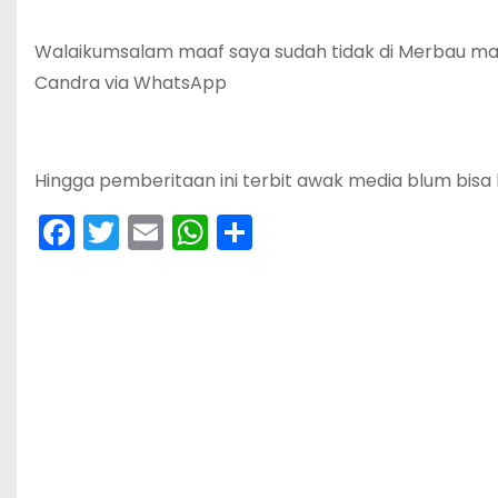
Walaikumsalam maaf saya sudah tidak di Merbau mat
Candra via WhatsApp
Hingga pemberitaan ini terbit awak media blum bisa
F
T
E
W
S
a
w
m
h
h
c
itt
ai
a
ar
e
er
l
ts
e
b
A
o
p
o
p
k