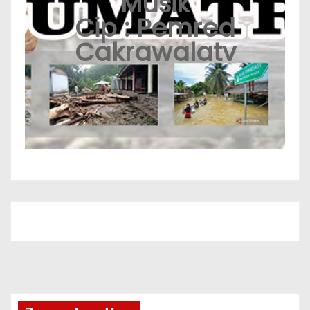
Musik
Cip : Pemred
Cakrawalatv