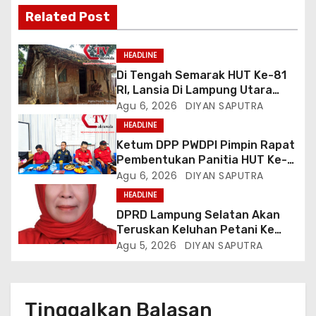
Related Post
HEADLINE
Di Tengah Semarak HUT Ke-81
RI, Lansia Di Lampung Utara
Hidup Memprihatinkan
Agu 6, 2026
DIYAN SAPUTRA
HEADLINE
Ketum DPP PWDPI Pimpin Rapat
Pembentukan Panitia HUT Ke-4,
Berikut Susunan Dan Rangkaian
Agu 6, 2026
DIYAN SAPUTRA
Kegiatannya
HEADLINE
DPRD Lampung Selatan Akan
Teruskan Keluhan Petani Ke
Dinas Terkait, Minta Audit
Agu 5, 2026
DIYAN SAPUTRA
Penyaluran Pupuk Bersubsidi Di
Desa Budi Lestari
Tinggalkan Balasan