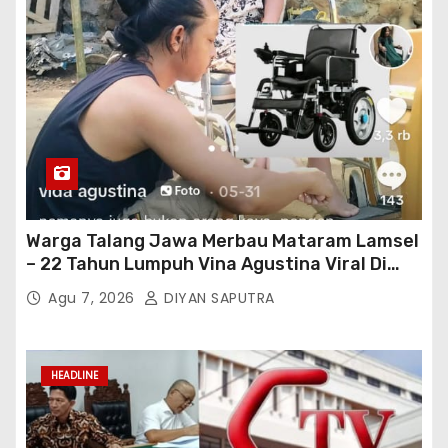
Warga Talang Jawa Merbau Mataram Lamsel
– 22 Tahun Lumpuh Vina Agustina Viral Di
Tiktok Inginkan Kursi Roda Listrik, Kepala
Agu 7, 2026
DIYAN SAPUTRA
Perwakilan Provinsi Lampung Media
Cakrawala Tv Meminta Pemda Lamsel
Bertindak
HEADLINE