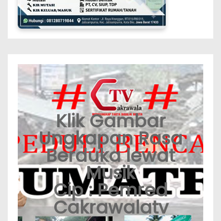
Klik Gambar
Ungkapan Rasa
Berduka lewat
Musik
Cip : Pemred
Cakrawalatv