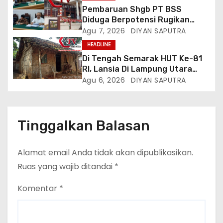
Listrik, Kepala Perwakilan
Pembaruan Shgb PT BSS
Provinsi Lampung Media
Diduga Berpotensi Rugikan
Cakrawala Tv Meminta Pemda
Negara, Kementrian ATR/BPN Di
Agu 7, 2026
DIYAN SAPUTRA
Lamsel Bertindak
Gugat Di PTUN Jakarta
HEADLINE
Di Tengah Semarak HUT Ke-81
RI, Lansia Di Lampung Utara
Hidup Memprihatinkan
Agu 6, 2026
DIYAN SAPUTRA
Tinggalkan Balasan
Alamat email Anda tidak akan dipublikasikan.
Ruas yang wajib ditandai
*
Komentar
*