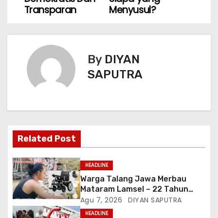
Transparan
Menyusul?
By
DIYAN
SAPUTRA
Related Post
HEADLINE
Warga Talang Jawa Merbau
Mataram Lamsel – 22 Tahun
Lumpuh Vina Agustina Viral Di
Agu 7, 2026
DIYAN SAPUTRA
Tiktok Inginkan Kursi Roda
HEADLINE