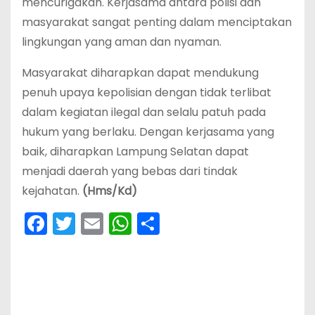
mencurigakan. Kerjasama antara polisi dan
masyarakat sangat penting dalam menciptakan
lingkungan yang aman dan nyaman.
Masyarakat diharapkan dapat mendukung
penuh upaya kepolisian dengan tidak terlibat
dalam kegiatan ilegal dan selalu patuh pada
hukum yang berlaku. Dengan kerjasama yang
baik, diharapkan Lampung Selatan dapat
menjadi daerah yang bebas dari tindak
kejahatan.
(Hms/Kd)
F
T
E
W
S
a
w
m
h
h
c
itt
ai
a
ar
e
er
l
ts
e
b
A