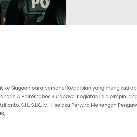
e Siagaan para personel Kepolisian yang mengikuti ape
ngan A Polrestabes Surabaya. Kegiatan ini dipimpin lan
fianto, S.H., S.I.K., M.H., selaku Perwira Menengah Penga
B,