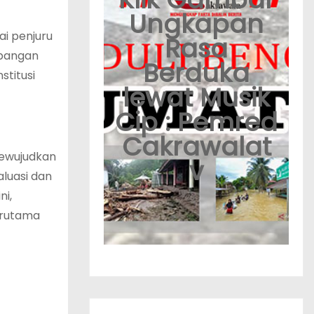
Ungkapan
ai penjuru
Rasa
apangan
Berduka
titusi
lewat Musik
Cip : Pemred
Cakrawalat
mewujudkan
v
aluasi dan
ni,
erutama