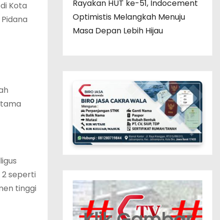
Rayakan HUT ke-51, Indocement
di Kota
Optimistis Melangkah Menuju
 Pidana
Masa Depan Lebih Hijau
lah
utama
ligus
2 seperti
en tinggi
Klik Gambar