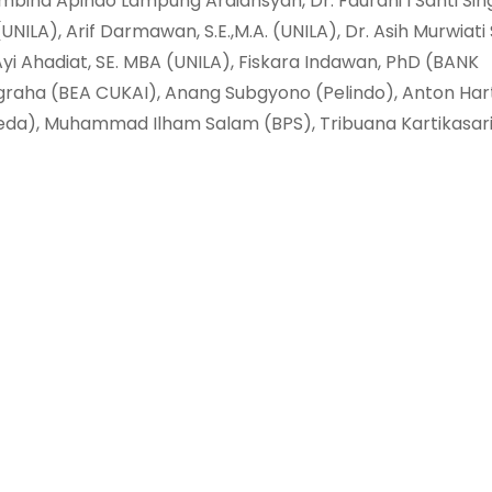
bina Apindo Lampung Ardiansyah, Dr. Faurani I Santi Si
(UNILA), Arif Darmawan, S.E.,M.A. (UNILA), Dr. Asih Murwiati S
Ayi Ahadiat, SE. MBA (UNILA), Fiskara Indawan, PhD (BANK
Nugraha (BEA CUKAI), Anang Subgyono (Pelindo), Anton Ha
peda), Muhammad Ilham Salam (BPS), Tribuana Kartikasari