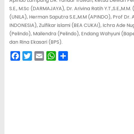
Apindo Lampung DR. Yanuar Irawan, Ketua Dewan Pem
S.E., M.Sc (DARMAJAYA), Dr. Arivina Ratih Y.T.,S.E.,M.M. 
(UNILA), Herman Saputra S.E.,M.M (APINDO), Prof Dr. 
INDONESIA), Zulfikar islami (BEA CUKAI), Ichra Ade 
(Pelindo), Mailendra (Pelindo), Endang Wahyuni (Ba
dan Rina Ekasari (BPS).
F
T
E
W
S
a
w
m
h
h
c
itt
ai
a
ar
e
er
l
ts
e
b
A
o
p
o
p
k