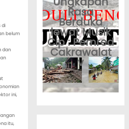
Ungkapan
Rasa
Berduka
 di
lewat Musik
dan belum
Cip : Pemred
Cakrawalat
n dan
ian
v
at
konomian
or ini,
ilangan
na itu,