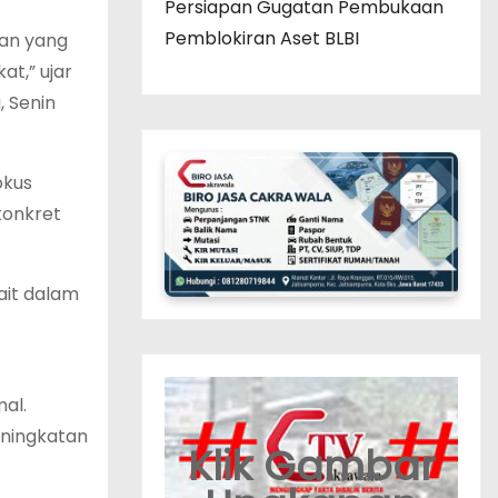
Persiapan Gugatan Pembukaan
Pemblokiran Aset BLBI
an yang
t,” ujar
, Senin
okus
konkret
ait dalam
al.
eningkatan
Klik Gambar