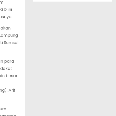
am
GD ini
asnya.
takan,
t Lampung
ti Sumsel
an para
 dekat
kin besar
g), Arif
mum