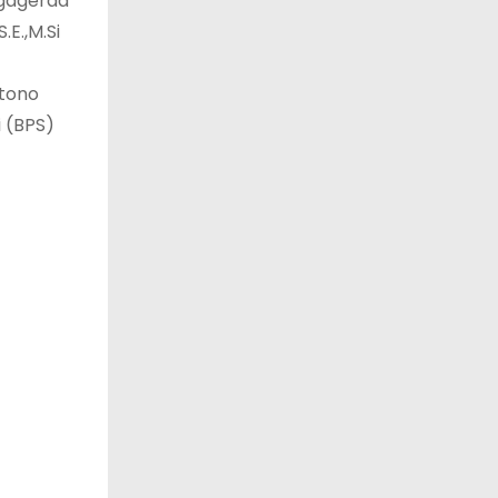
ngagerda
.E.,M.Si
rtono
 (BPS)