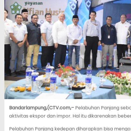
Bandarlampung,(CTV.com,–
Pelabuhan Panjang seba
aktivitas ekspor dan impor. Hal itu dikarenakan be
Pelabuhan Panjang kedepan diharapkan bisa mengop