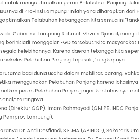
epat untuk mengoptimalkan peran Pelabuhan Panjang dal
usnya di Provinsi Lampung.”Inilah yang diharapkan dari F
optimalkan Pelabuhan kebanggaan kita semua ini,”tand
ewakil Gubernur Lampung Rahmat Mirzani Djausal, menga
 berinisiatif menggelar FGD tersebut.”Kita masyaraka
segala kelebihannya. Karena daerah tetangga kita seper
 sekelas Pelabuhan Panjang, tapi sulit,” ungkapnya.
s terutama bagi dunia usaha dalam mobilitas barang. Bahk
 ketika menggunakan Pelabuhan Panjang karena lokasinya
imalkan peran Pelabuhan Panjang agar kontribusinya ma
onal,” terangnya.
ono (Direktur GGP), Imam Rahmayadi (GM PELINDO Panjan
dag Pemprov Lampung).
anya Dr. Andi Desfiandi, S.E.,MA (APINDO), Seketaris U