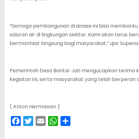
‎“Semoga pembangunan drainase ini bisa membantu
saluran air di lingkungan sekitar. Kami akan terus
bermanfaat langsung bagi masyarakat,” ujar Supena
‎Pemerintah Desa Bantar Jati mengucapkan terima 
kegiatan ini, serta masyarakat yang telah berpera
‎( Anton Hermawan )
F
T
E
W
S
a
w
m
h
h