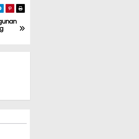
ngunan
ng