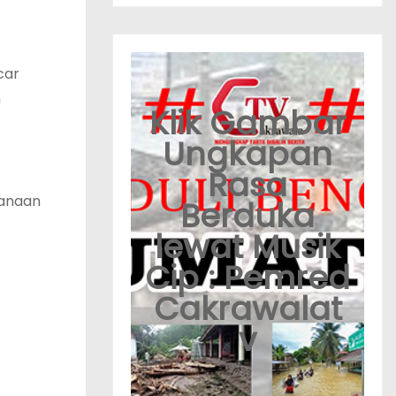
car
n
Klik Gambar
Ungkapan
Rasa
sanaan
Berduka
lewat Musik
Cip : Pemred
Cakrawalat
v