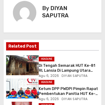
By
DIYAN
SAPUTRA
Related Post
HEADLINE
Di Tengah Semarak HUT Ke-81
RI, Lansia Di Lampung Utara
Hidup Memprihatinkan
Agu 6, 2026
DIYAN SAPUTRA
HEADLINE
Ketum DPP PWDPI Pimpin Rapat
Pembentukan Panitia HUT Ke-4,
Berikut Susunan Dan Rangkaian
Agu 6, 2026
DIYAN SAPUTRA
Kegiatannya