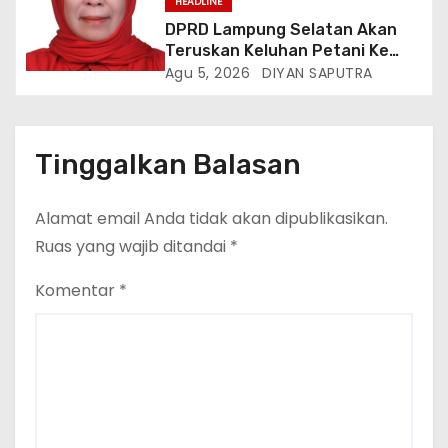
HEADLINE
DPRD Lampung Selatan Akan
Teruskan Keluhan Petani Ke
Dinas Terkait, Minta Audit
Agu 5, 2026
DIYAN SAPUTRA
Penyaluran Pupuk Bersubsidi Di
Desa Budi Lestari
Tinggalkan Balasan
Alamat email Anda tidak akan dipublikasikan.
Ruas yang wajib ditandai
*
Komentar
*