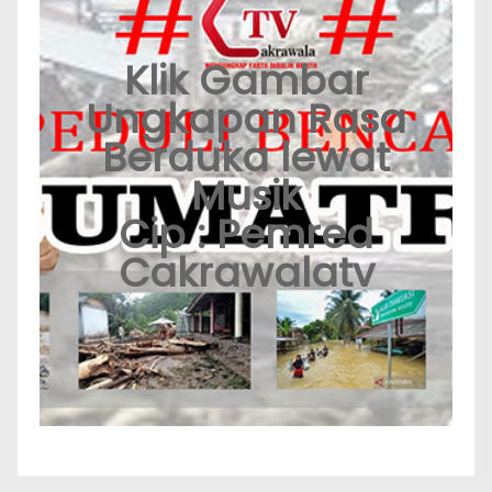
Klik Gambar
Ungkapan Rasa
Berduka lewat
Musik
Cip : Pemred
Cakrawalatv