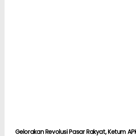
o
p
o
p
k
Gelorakan Revolusi Pasar Rakyat, Ketum APK