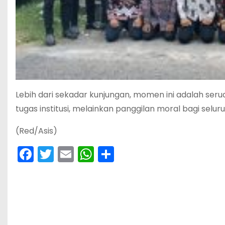
Lebih dari sekadar kunjungan, momen ini adalah ser
tugas institusi, melainkan panggilan moral bagi selur
(Red/Asis)
F
T
E
W
S
a
w
m
h
h
c
itt
ai
a
ar
e
er
l
ts
e
b
A