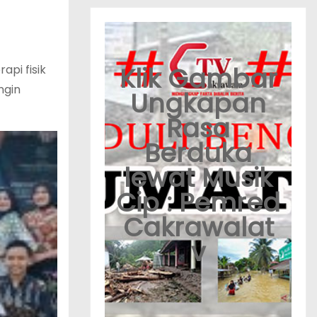
Klik Gambar
pi fisik
ngin
Ungkapan
Rasa
Berduka
lewat Musik
Cip : Pemred
Cakrawalat
v