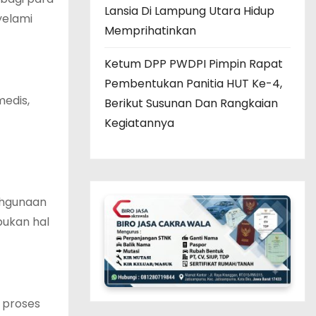
Lansia Di Lampung Utara Hidup
yelami
Memprihatinkan
Ketum DPP PWDPI Pimpin Rapat
Pembentukan Panitia HUT Ke-4,
medis,
Berikut Susunan Dan Rangkaian
Kegiatannya
ahgunaan
bukan hal
u proses