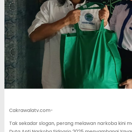
Cakrawalatv.com-
Tak sekadar slogan, perang melawan narkoba kini me
Duta Anti Narkoba Sidoarjo 2025 menyambangi Yayasa