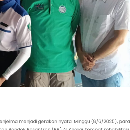
njelma menjadi gerakan nyata. Minggu (8/6/2025), para f
n Pondok Pesantren (PP) Al Kholiqi, tempat rehabilitasi