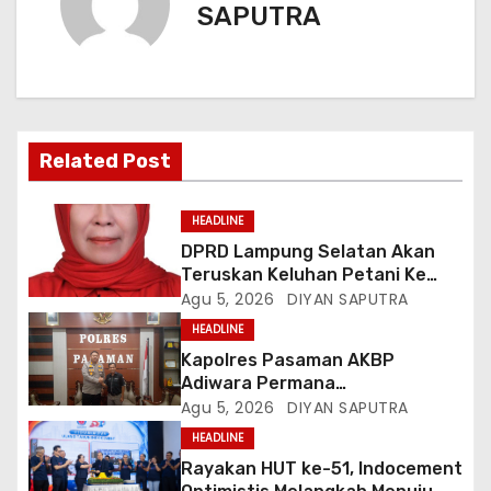
SAPUTRA
Related Post
HEADLINE
DPRD Lampung Selatan Akan
Teruskan Keluhan Petani Ke
Dinas Terkait, Minta Audit
Agu 5, 2026
DIYAN SAPUTRA
Penyaluran Pupuk Bersubsidi Di
HEADLINE
Desa Budi Lestari
Kapolres Pasaman AKBP
Adiwara Permana
Anggawisastra S.I.K. Sambut
Agu 5, 2026
DIYAN SAPUTRA
Kedatangan Kepala Cakrawala
HEADLINE
Tv Sumatera Barat
Rayakan HUT ke-51, Indocement