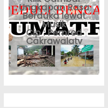
Ungkapan Rasa
Berduka lewat
Musik
Cip : Pemred
Cakrawalatv