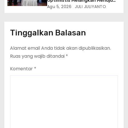
Optimistis Melangkah Menuju
Masa Depan Lebih Hijau
Agu 5, 2026
JULI JULIYANTO
Tinggalkan Balasan
Alamat email Anda tidak akan dipublikasikan.
Ruas yang wajib ditandai
*
Komentar
*