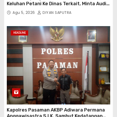
Keluhan Petani Ke Dinas Terkait, Minta Audit
Penyaluran Pupuk Bersubsidi Di Desa Budi
Agu 5, 2026
DIYAN SAPUTRA
Lestari
HEADLINE
Kapolres Pasaman AKBP Adiwara Permana
Anggawisastra S.I.K. Sambut Kedatangan