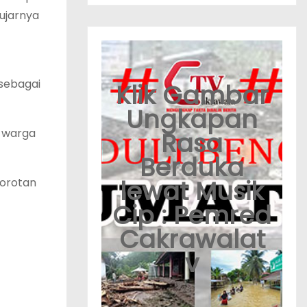
 ujarnya
 sebagai
Klik Gambar
Ungkapan
k warga
Rasa
Berduka
lewat Musik
sorotan
Cip : Pemred
Cakrawalat
v