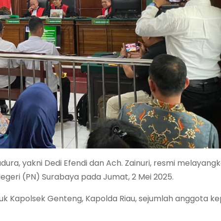
ra, yakni Dedi Efendi dan Ach. Zainuri, resmi melayang
geri (PN) Surabaya pada Jumat, 2 Mei 2025.
uk Kapolsek Genteng, Kapolda Riau, sejumlah anggota kep