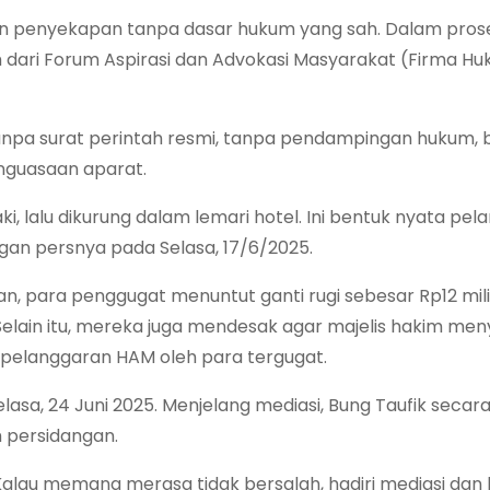
 penyekapan tanpa dasar hukum yang sah. Dalam pros
dari Forum Aspirasi dan Advokasi Masyarakat (Firma Hu
anpa surat perintah resmi, tanpa pendampingan hukum,
nguasaan aparat.
ki, lalu dikurung dalam lemari hotel. Ini bentuk nyata pe
gan persnya pada Selasa, 17/6/2025.
n, para penggugat menuntut ganti rugi sebesar Rp12 mili
 Selain itu, mereka juga mendesak agar majelis hakim me
 pelanggaran HAM oleh para tergugat.
sa, 24 Juni 2025. Menjelang mediasi, Bung Taufik secar
 persidangan.
Kalau memang merasa tidak bersalah, hadiri mediasi dan