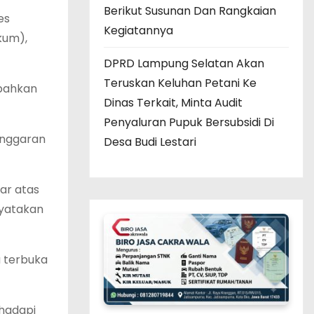
Berikut Susunan Dan Rangkaian
es
Kegiatannya
kum),
DPRD Lampung Selatan Akan
Teruskan Keluhan Petani Ke
 bahkan
Dinas Terkait, Minta Audit
Penyaluran Pupuk Bersubsidi Di
langgaran
Desa Budi Lestari
ar atas
nyatakan
a terbuka
 hadapi