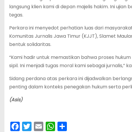
langsung klien kami di depan majelis hakim. Ini ujian 
tegas.
Perkara ini menyedot perhatian luas dari masyarakat
Komunitas Jurnalis Jawa Timur (KJJT), Slamet Maula
bentuk solidaritas.
“Kami hadir untuk memastikan bahwa proses hukum b
sipil. Ini menjadi tugas moral kami sebagai jurnalis,
Sidang perdana atas perkara ini dijadwalkan berlan
penting dalam konteks penegakan hukum serta perli
(Asis)
F
T
E
W
S