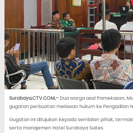
Surabaya,CTV.COM,–
Dua warga asal Pamekasan, Madu
gugatan perbuatan melawan hukum ke Pengadilan Ne
Gugatan ini ditujukan kepada sembilan pihak, termas
serta manajemen Hotel Surabaya Suites.