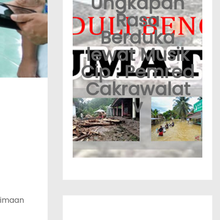
Ungkapan
Rasa
Berduka
lewat Musik
Cip : Pemred
Cakrawalat
v
rimaan