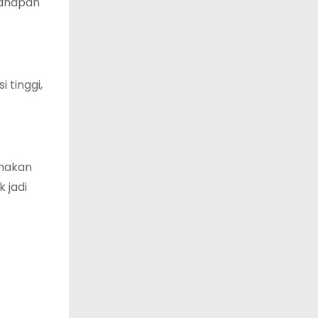
tahapan
 tinggi,
anakan
 jadi