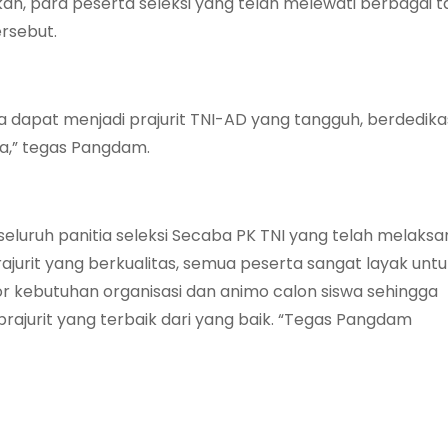
kan, para peserta seleksi yang telah melewati berbagai 
rsebut.
a dapat menjadi prajurit TNI-AD yang tangguh, berdedikasi
a,” tegas Pangdam.
luruh panitia seleksi Secaba PK TNI yang telah melaks
jurit yang berkualitas, semua peserta sangat layak untuk
or kebutuhan organisasi dan animo calon siswa sehingga
ajurit yang terbaik dari yang baik. “Tegas Pangdam