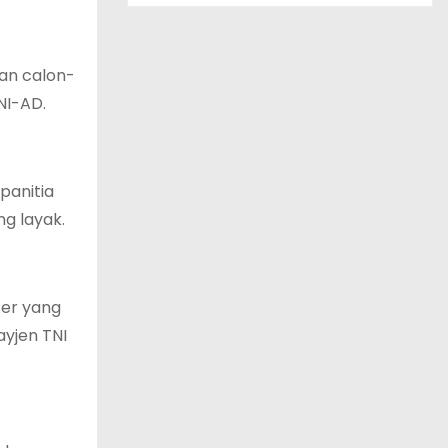
kan calon-
NI-AD.
panitia
g layak.
ter yang
ayjen TNI