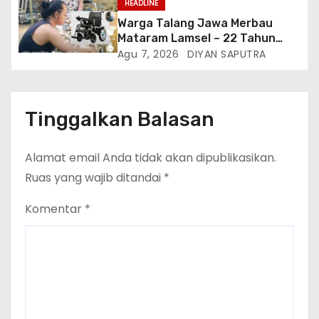
HEADLINE
Warga Talang Jawa Merbau
Mataram Lamsel – 22 Tahun
Lumpuh Vina Agustina Viral Di
Agu 7, 2026
DIYAN SAPUTRA
Tiktok Inginkan Kursi Roda
Listrik, Kepala Perwakilan
Provinsi Lampung Media
Cakrawala Tv Meminta Pemda
Tinggalkan Balasan
Lamsel Bertindak
Alamat email Anda tidak akan dipublikasikan.
Ruas yang wajib ditandai
*
Komentar
*