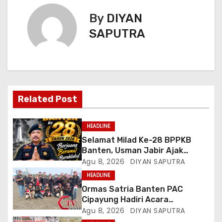
By
DIYAN
SAPUTRA
Related Post
HEADLINE
Selamat Milad Ke-28 BPPKB
Banten, Usman Jabir Ajak
Perkuat Solidaritas Dan
Agu 8, 2026
DIYAN SAPUTRA
Kebersamaan
HEADLINE
Ormas Satria Banten PAC
Cipayung Hadiri Acara
Menjelang HUT Ke-81
Agu 8, 2026
DIYAN SAPUTRA
Kemerdekaan RI Di Silang Monas