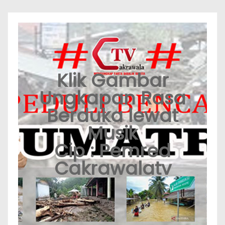
Klik Gambar
Ungkapan Rasa
Berduka lewat
Musik
Cip : Pemred
Cakrawalatv