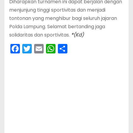
Diharapkan turnamen ini dapat berjalan dengan
menjunjung tinggi sportivitas dan menjadi
tontonan yang menghibur bagi seluruh jajaran
Polda Lampung. Selamat bertanding jaga
solidaritas dan sportivitas.
*(Kd)
F
T
E
W
S
a
w
m
h
h
c
itt
ai
a
ar
e
er
l
ts
e
b
A
o
p
o
p
k