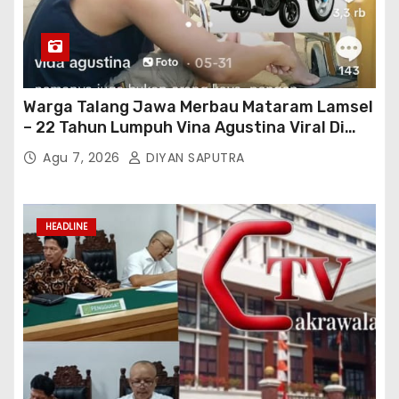
Warga Talang Jawa Merbau Mataram Lamsel
– 22 Tahun Lumpuh Vina Agustina Viral Di
Tiktok Inginkan Kursi Roda Listrik, Kepala
Agu 7, 2026
DIYAN SAPUTRA
Perwakilan Provinsi Lampung Media
Cakrawala Tv Meminta Pemda Lamsel
Bertindak
HEADLINE