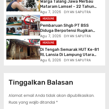
Warga Talang Jawa Merbau
Mataram Lamsel – 22 Tahun
Lumpuh Vina Agustina Viral Di
Agu 7, 2026
DIYAN SAPUTRA
Tiktok Inginkan Kursi Roda
HEADLINE
Listrik, Kepala Perwakilan
Pembaruan Shgb PT BSS
Provinsi Lampung Media
Diduga Berpotensi Rugikan
Cakrawala Tv Meminta Pemda
Negara, Kementrian ATR/BPN Di
Agu 7, 2026
DIYAN SAPUTRA
Lamsel Bertindak
Gugat Di PTUN Jakarta
HEADLINE
Di Tengah Semarak HUT Ke-81
RI, Lansia Di Lampung Utara
Hidup Memprihatinkan
Agu 6, 2026
DIYAN SAPUTRA
Tinggalkan Balasan
Alamat email Anda tidak akan dipublikasikan.
Ruas yang wajib ditandai
*