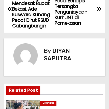
Pasal Berlapis
Mendesak Bupati
Tersangka
Bekasi, Ade
Penganiayaan
Kuswara Kunang
Kurir JNT di
Pecat Dirut RSUD
Pamekasan
Cabangbungin
By
DIYAN
SAPUTRA
Related Post
HEADLINE