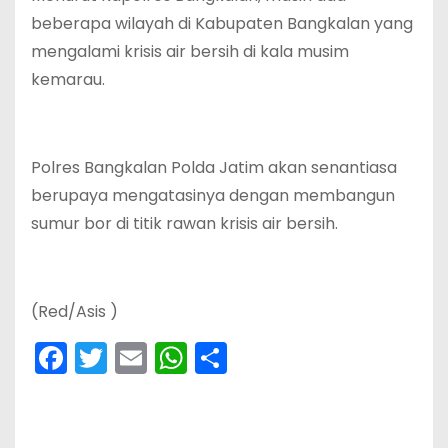
beberapa wilayah di Kabupaten Bangkalan yang
mengalami krisis air bersih di kala musim
kemarau.
Polres Bangkalan Polda Jatim akan senantiasa
berupaya mengatasinya dengan membangun
sumur bor di titik rawan krisis air bersih.
(Red/Asis )
F
T
E
W
S
a
w
m
h
h
c
itt
ai
a
ar