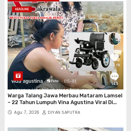
HEADLINE
Warga Talang Jawa Merbau Mataram Lamsel
– 22 Tahun Lumpuh Vina Agustina Viral Di
Tiktok Inginkan Kursi Roda Listrik, Kepala
Agu 7, 2026
DIYAN SAPUTRA
Perwakilan Provinsi Lampung Media
Cakrawala Tv Meminta Pemda Lamsel
Bertindak